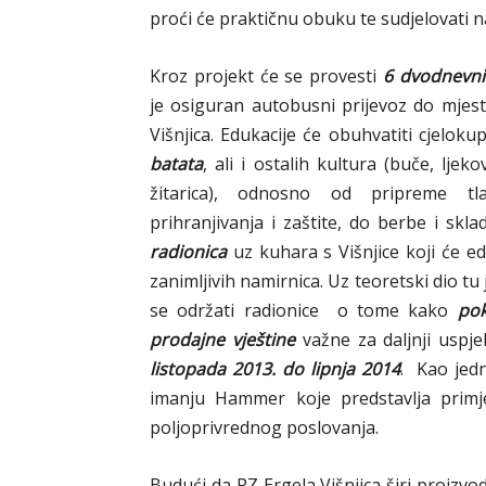
proći će praktičnu obuku te sudjelovati n
Kroz projekt će se provesti
6 dvodnevni
je osiguran autobusni prijevoz do mjest
Višnjica. Edukacije će obuhvatiti cjeloku
batata
, ali i ostalih kultura (buče, ljeko
žitarica), odnosno od pripreme tl
prihranjivanja i zaštite, do berbe i skl
radionica
uz kuhara s Višnjice koji će edu
zanimljivih namirnica. Uz teoretski dio tu
se održati radionice o tome kako
pok
prodajne vještine
važne za daljnji uspj
listopada 2013. do lipnja 2014
. Kao jedn
imanju Hammer koje predstavlja primje
poljoprivrednog poslovanja.
Budući da PZ Ergela Višnjica širi proizv