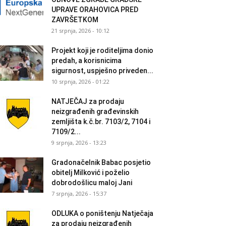
UPRAVE ORAHOVICA PRED
ZAVRŠETKOM
21 srpnja, 2026 - 10:12
Projekt koji je roditeljima donio
predah, a korisnicima
sigurnost, uspješno priveden...
10 srpnja, 2026 - 01:22
NATJEČAJ za prodaju
neizgrađenih građevinskih
zemljišta k.č.br. 7103/2, 7104 i
7109/2...
9 srpnja, 2026 - 13:23
Gradonačelnik Babac posjetio
obitelj Milković i poželio
dobrodošlicu maloj Jani
7 srpnja, 2026 - 15:37
ODLUKA o poništenju Natječaja
za prodaju neizgrađenih