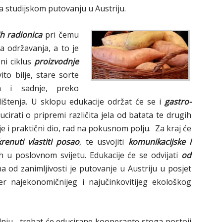
a studijskom putovanju u Austriju.
h radionica
pri čemu
a održavanja, a to je
pni ciklus
proizvodnje
vito bilje, stare sorte
a i sadnje, preko
adištenja. U sklopu edukacije održat će se i
gastro-
cirati o pripremi različita jela od batata te drugih
 je i praktični dio, rad na pokusnom polju. Za kraj će
renuti vlastiti posao
, te usvojiti
komunikacijske i
eh u poslovnom svijetu. Edukacije će se odvijati
od
a od zanimljivosti je putovanje u Austriju u posjet
r najekonomičnijeg i najučinkovitijeg ekološkog
odnju, trebat će educirane kooperante stoga postoji