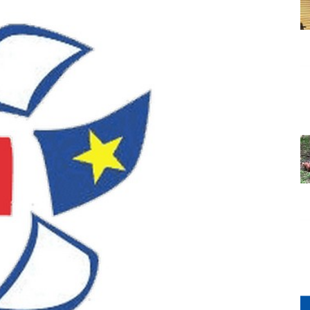
Grada
Orahovice