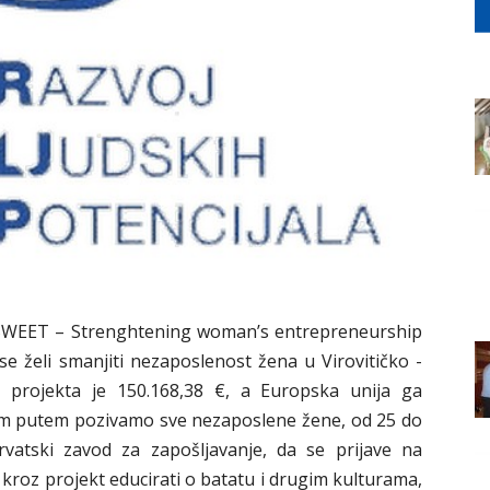
t SWEET – Strenghtening woman’s entrepreneurship
e želi smanjiti nezaposlenost žena u Virovitičko -
t projekta je 150.168,38 €, a Europska unija ga
vim putem pozivamo sve nezaposlene žene, od 25 do
rvatski zavod za zapošljavanje, da se prijave na
 kroz projekt educirati o batatu i drugim kulturama,