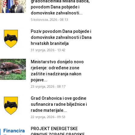
gradonačelnika Milana Babca,
povodom Dana pobjede i
domovinske zahvalnosti...
5 kolovoza, 2026 - 08:13
Poziv povodom Dana pobjede i
domovinske zahvalnosti i Dana
hrvatskih branitelja
31 srpnja, 2026 - 13:42
Ministarstvo donijelo novo
rješenje: određene zone
zaštite i nadziranja nakon
pojave...
23 srpnja, 2026 - 08:17
Grad Orahovica i ove godine
sufinancira radne bilježnice i
radne materijale...
22 srpnja, 2026 - 09:53
PROJEKT ENERGETSKE
OBNOVE ZGRADE GRADSKE