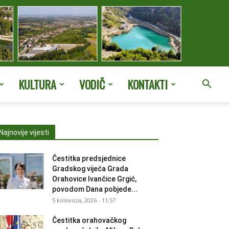
KULTURA
VODIČ
KONTAKTI
Najnovije vijesti
Čestitka predsjednice
Gradskog vijeća Grada
Orahovice Ivančice Grgić,
povodom Dana pobjede...
5 kolovoza, 2026 - 11:57
Čestitka orahovačkog