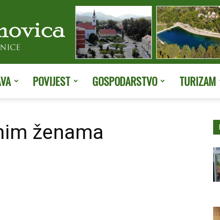
AVA
POVIJEST
GOSPODARSTVO
TURIZAM
Službene
enim ženama
stranice