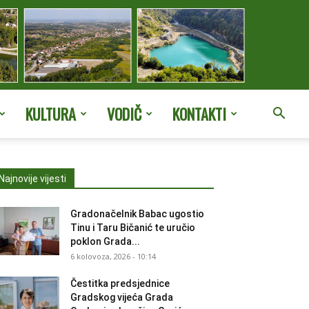
KULTURA
VODIČ
KONTAKTI
Najnovije vijesti
Gradonačelnik Babac ugostio
Tinu i Taru Bičanić te uručio
poklon Grada...
6 kolovoza, 2026 - 10:14
Čestitka predsjednice
Gradskog vijeća Grada