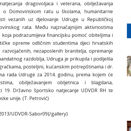
atjecanja dragovoljaca i veterana, obilježavanja
tine o Domovinskom ratu u školama, humanitarne
osti vezanih uz djelovanje Udruge u Republičkoj
movinskog rata. Među najznačajnijim aktivnostima
 koja podrazumijeva financijsku pomoć obiteljima i
atičke opreme odličnim studentima djeci hrvatskih
cu razvojačenih, nezaposlenih branitelja, opremanje
atnog razdoblja, Udruga je prikupila i podijelila
 igračkama, posteljini, kućanskim potrepštinama i dr.
ama rada Udruge za 2014. godinu, prema kojem će
tima, obilježavanjem obljetnica i blagdana,
ati 19. Državno športsko natjecanje UDVDR RH te
ke unije. (T. Petrović)
a2013/UDVDR-Sabor09{/gallery}