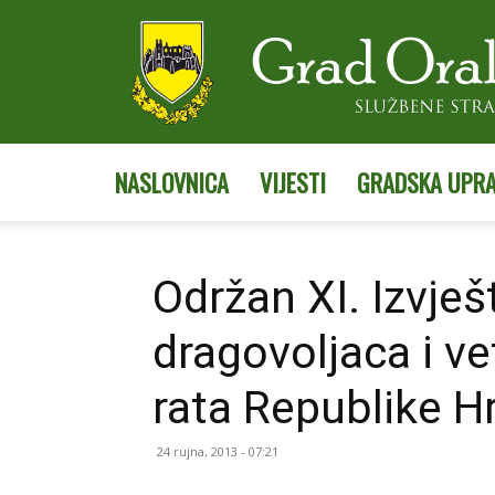
NASLOVNICA
VIJESTI
GRADSKA UPR
Održan XI. Izvje
dragovoljaca i 
rata Republike H
24 rujna, 2013 - 07:21