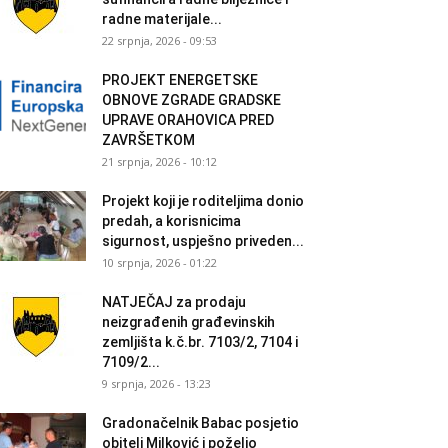
radne materijale...
22 srpnja, 2026 - 09:53
PROJEKT ENERGETSKE
OBNOVE ZGRADE GRADSKE
UPRAVE ORAHOVICA PRED
ZAVRŠETKOM
21 srpnja, 2026 - 10:12
Projekt koji je roditeljima donio
predah, a korisnicima
sigurnost, uspješno priveden...
10 srpnja, 2026 - 01:22
NATJEČAJ za prodaju
neizgrađenih građevinskih
zemljišta k.č.br. 7103/2, 7104 i
7109/2...
9 srpnja, 2026 - 13:23
Gradonačelnik Babac posjetio
obitelj Milković i poželio