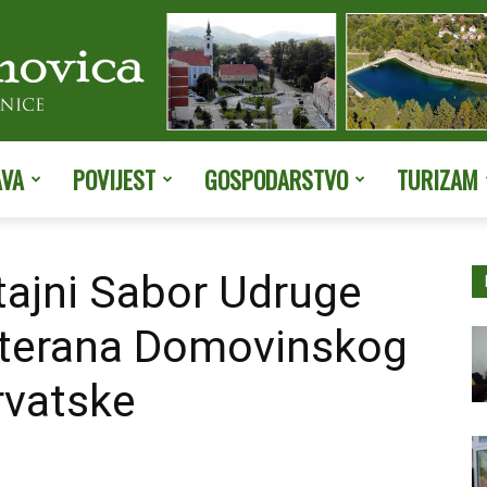
AVA
POVIJEST
GOSPODARSTVO
TURIZAM
Službene
štajni Sabor Udruge
veterana Domovinskog
stranice
rvatske