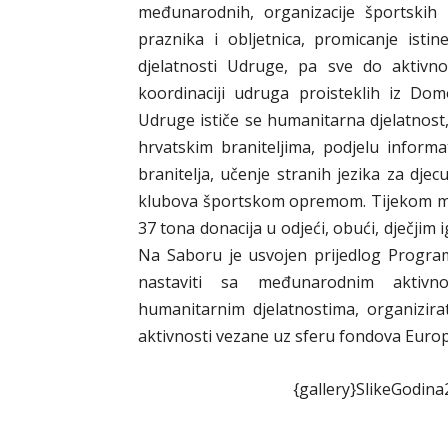
međunarodnih, organizacije športskih n
praznika i obljetnica, promicanje is
djelatnosti Udruge, pa sve do aktivn
koordinaciji udruga proisteklih iz Do
Udruge ističe se humanitarna djelatnost,
hrvatskim braniteljima, podjelu inform
branitelja, učenje stranih jezika za dje
klubova športskom opremom. Tijekom mand
37 tona donacija u odjeći, obući, dječjim
Na Saboru je usvojen prijedlog Progr
nastaviti sa međunarodnim aktivnos
humanitarnim djelatnostima, organizir
aktivnosti vezane uz sferu fondova Europs
{gallery}SlikeGodin