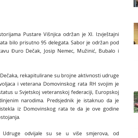
Grada
orijama Pustare Višnjica održan je XI. Izvještajni
Orahovice
ta bilo prisutno 95 delegata. Sabor je održan pod
tavu Đuro Dečak, Josip Nemec, Mužinić, Bubalo i
Dečaka, rekapitulirane su brojne aktivnosti udruge
voljaca i veterana Domovinskog rata RH svojim je
atus u Svjetskoj veteranskoj federaciji, Europskoj
edinjenim narodima. Predsjednik je istaknuo da je
tekla iz Domovinskog rata te da je ove godine
ostojanja.
i Udruge odvijale su se u više smjerova, od