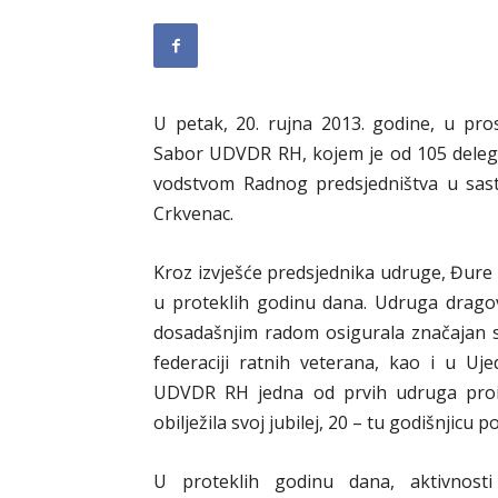
U petak, 20. rujna 2013. godine, u prost
Sabor UDVDR RH, kojem je od 105 delega
vodstvom Radnog predsjedništva u sas
Crkvenac.
Kroz izvješće predsjednika udruge, Đure 
u proteklih godinu dana. Udruga drago
dosadašnjim radom osigurala značajan st
federaciji ratnih veterana, kao i u Uj
UDVDR RH jedna od prvih udruga prois
obilježila svoj jubilej, 20 – tu godišnjicu p
U proteklih godinu dana, aktivnost