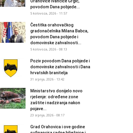
Orahovice Ivančice Grgić,
povodom Dana pobjede...
5 kolovoza, 2026 - 11:57
Čestitka orahovačkog
gradonačelnika Milana Babca,
povodom Dana pobjede i
domovinske zahvalnosti...
5 kolovoza, 2026 - 08:13
Poziv povodom Dana pobjede i
domovinske zahvalnosti i Dana
hrvatskih branitelja
31 srpnja, 2026 - 13:42
Ministarstvo donijelo novo
rješenje: određene zone
zaštite i nadziranja nakon
pojave...
23 srpnja, 2026 - 08:17
Grad Orahovica i ove godine
sufinancira radne bilježnice i