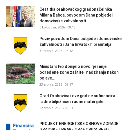
Čestitka orahovačkog gradonačelnika
Milana Babca, povodom Dana pobjede i
domovinske zahvalnosti...
5 kolovoza, 2026 - 08:13
Poziv povodom Dana pobjede i domovinske
zahvalnosti i Dana hrvatskih branitelja
31 srpnja, 2026 - 13:42
Ministarstvo donijelo novo rješenje:
određene zone zaštite i nadziranja nakon
pojave...
23 srpnja, 2026 - 08:17
Grad Orahovica i ove godine sufinancira
radne bilježnice i radne materijale...
22 srpnja, 2026 - 09:53
PROJEKT ENERGETSKE OBNOVE ZGRADE
GRADSKE UPRAVE ORAHOVICA PRED