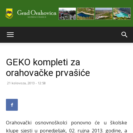
Službene
GEKO kompleti za
stranice
orahovačke prvašiće
21 kolovoza, 2013 - 12:58
Grada
Orahovice
Orahovački osnovnoškolci ponovno će u školske
klupe sjesti u ponedjeljak, 02. rujna 2013. godine, a