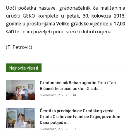
Uoči početka nastave, gradonačelnik će mališanima
uručiti GEKO komplete
u petak, 30. kolovoza 2013.
godine u prostorijama Velike gradske vijećnice u 17,00
sati
te će im poželjeti puno sreće i dobrih ocjena.
(T. Petrović)
Najnovije vijesti
Gradonačelnik Babac ugostio Tinu i Taru
Bičanić te uručio poklon Grada...
6 kolovoza, 2026 - 10:14
Čestitka predsjednice Gradskog vijeća
Grada Orahovice Ivančice Grgić, povodom
Dana pobjede...
5 kolovoza, 2026 - 11:57