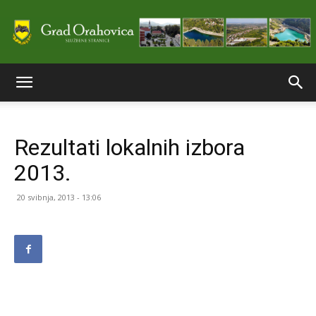
Službene
Rezultati lokalnih izbora
stranice
2013.
20 svibnja, 2013 - 13:06
Grada
Orahovice