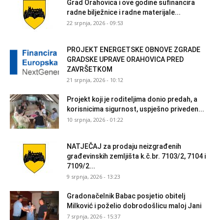
Grad Orahovica i ove godine sufinancira
radne bilježnice i radne materijale...
22 srpnja, 2026 - 09:53
PROJEKT ENERGETSKE OBNOVE ZGRADE
GRADSKE UPRAVE ORAHOVICA PRED
ZAVRŠETKOM
21 srpnja, 2026 - 10:12
Projekt koji je roditeljima donio predah, a
korisnicima sigurnost, uspješno priveden...
10 srpnja, 2026 - 01:22
NATJEČAJ za prodaju neizgrađenih
građevinskih zemljišta k.č.br. 7103/2, 7104 i
7109/2...
9 srpnja, 2026 - 13:23
Gradonačelnik Babac posjetio obitelj
Milković i poželio dobrodošlicu maloj Jani
7 srpnja, 2026 - 15:37