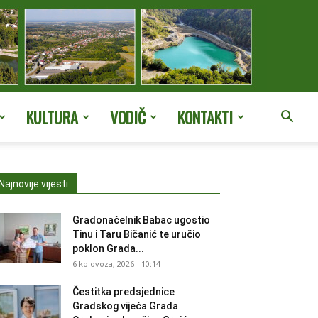
KULTURA
VODIČ
KONTAKTI
Najnovije vijesti
Gradonačelnik Babac ugostio
Tinu i Taru Bičanić te uručio
poklon Grada...
6 kolovoza, 2026 - 10:14
Čestitka predsjednice
Gradskog vijeća Grada