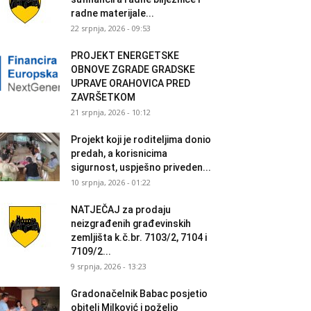
radne materijale...
22 srpnja, 2026 - 09:53
PROJEKT ENERGETSKE
OBNOVE ZGRADE GRADSKE
UPRAVE ORAHOVICA PRED
ZAVRŠETKOM
21 srpnja, 2026 - 10:12
Projekt koji je roditeljima donio
predah, a korisnicima
sigurnost, uspješno priveden...
10 srpnja, 2026 - 01:22
NATJEČAJ za prodaju
neizgrađenih građevinskih
zemljišta k.č.br. 7103/2, 7104 i
7109/2...
9 srpnja, 2026 - 13:23
Gradonačelnik Babac posjetio
obitelj Milković i poželio