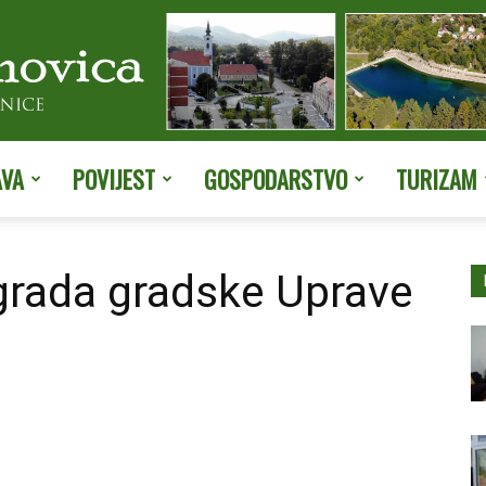
AVA
POVIJEST
GOSPODARSTVO
TURIZAM
Službene
grada gradske Uprave
stranice