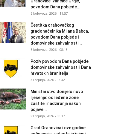
Orahovice Ivančice Grgić,
povodom Dana pobjede...
5 kolovoza, 2026 - 11:57
Čestitka orahovačkog
gradonačelnika Milana Babca,
povodom Dana pobjede i
domovinske zahvalnosti...
5 kolovoza, 2026 - 08:13
Poziv povodom Dana pobjede i
domovinske zahvalnosti i Dana
hrvatskih branitelja
31 srpnja, 2026 - 13:42
Ministarstvo donijelo novo
rješenje: određene zone
zaštite i nadziranja nakon
pojave...
23 srpnja, 2026 - 08:17
Grad Orahovica i ove godine
sufinancira radne bilježnice i