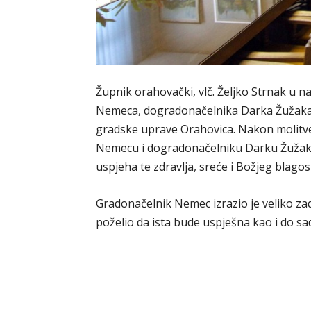
Župnik orahovački, vlč. Željko Strnak u 
Nemeca, dogradonačelnika Darka Žužaka, 
gradske uprave Orahovica. Nakon molitve,
Nemecu i dogradonačelniku Darku Žužaku
uspjeha te zdravlja, sreće i Božjeg blagos
Gradonačelnik Nemec izrazio je veliko z
poželio da ista bude uspješna kao i do sad