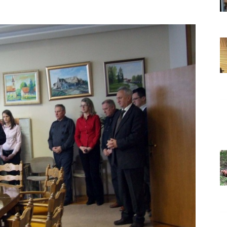
Grada
Orahovice