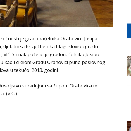
nazočnosti je gradonačelnika Orahovice Josipa
djelatnika te vježbenika blagoslovio zgradu
 vlč. Strnak poželio je gradonačelniku Josipu
 kao i cijelom Gradu Orahovici puno poslovnog
lova u tekućoj 2013. godini.
adovoljstvo suradnjom sa župom Orahovica te
a. (V.G.)