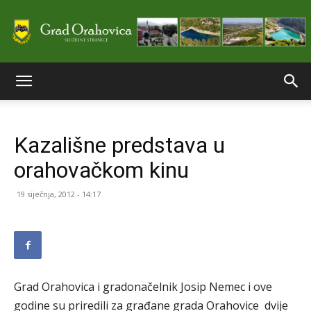
Službene
Kazališne predstava u
stranice
orahovačkom kinu
19 siječnja, 2012 - 14:17
Grada
Orahovice
Grad Orahovica i gradonačelnik Josip Nemec i ove
godine su priredili za građane grada Orahovice dvije