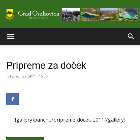
Službene
Pripreme za doček
stranice
31 prosinca, 2011 - 15:05
Grada
{gallery}pancho/pripreme-docek-2011{/gallery}
Orahovice