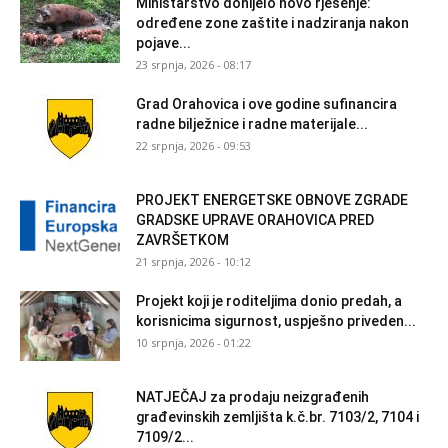
Ministarstvo donijelo novo rješenje:
određene zone zaštite i nadziranja nakon
pojave...
23 srpnja, 2026 - 08:17
Grad Orahovica i ove godine sufinancira
radne bilježnice i radne materijale...
22 srpnja, 2026 - 09:53
PROJEKT ENERGETSKE OBNOVE ZGRADE
GRADSKE UPRAVE ORAHOVICA PRED
ZAVRŠETKOM
21 srpnja, 2026 - 10:12
Projekt koji je roditeljima donio predah, a
korisnicima sigurnost, uspješno priveden...
10 srpnja, 2026 - 01:22
NATJEČAJ za prodaju neizgrađenih
građevinskih zemljišta k.č.br. 7103/2, 7104 i
7109/2...