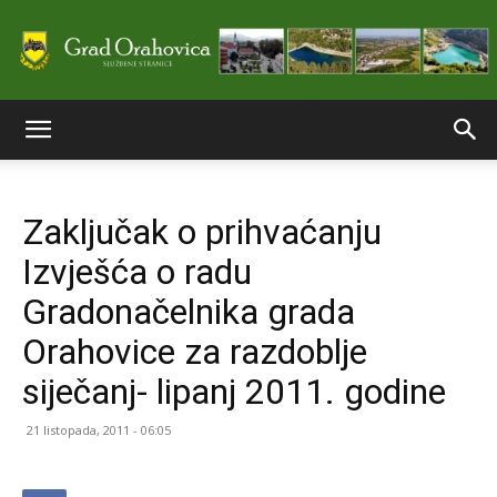
Službene
Zaključak o prihvaćanju
stranice
Izvješća o radu
Gradonačelnika grada
Grada
Orahovice za razdoblje
siječanj- lipanj 2011. godine
Orahovice
21 listopada, 2011 - 06:05