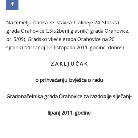
Na temelju članka 33. stavka 1. alineje 24. Statuta
grada Orahovice („Službeni glasnik“ grada Orahovice,
br. 5/09), Gradsko vijeće grada Orahovice na 20.
sjednici održanoj 12. listopada 2011. godine, donosi
Z A K L J U Č A K
o prihvaćanju Izvješća o radu
Gradonačelnika grada Orahovice za razdoblje siječanj-
lipanj 2011. godine