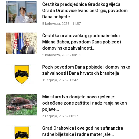
Čestitka predsjednice Gradskog vijeća
Grada Orahovice Ivančice Grgić, povodom
Dana pobjede...
5 kolovoza, 2026 - 11:57
Čestitka orahovačkog gradonačelnika
Milana Babca, povodom Dana pobjede i
domovinske zahvalnosti...
5 kolovoza, 2026 - 08:13
Poziv povodom Dana pobjede i domovinske
zahvalnosti i Dana hrvatskih branitelja
31 srpnja, 2026 - 13:42
Ministarstvo donijelo novo rješenje:
određene zone zaštite i nadziranja nakon
pojave...
23 srpnja, 2026 - 08:17
Grad Orahovica i ove godine sufinancira
radne bilježnice i radne materijale...