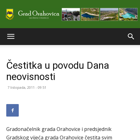
Službene
Čestitka u povodu Dana
stranice
neovisnosti
7 listopada, 2011 - 09:51
Grada
Orahovice
Gradonačelnik grada Orahovice i predsjednik
Gradskog vijeća grada Orahovice čestita svim