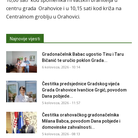
10,00 sati kod spomenika Hrvatskih branitelja u
centru grada Orahovice i u 10,15 sati kod križa na
Centralnom groblju u Orahovici.
Najnovije vijesti
Gradonačelnik Babac ugostio Tinu i Taru
Bičanić te uručio poklon Grada...
6 kolovoza, 2026 - 10:14
Čestitka predsjednice Gradskog vijeća
Grada Orahovice Ivančice Grgić, povodom
Dana pobjede...
5 kolovoza, 2026 - 11:57
Čestitka orahovačkog gradonačelnika
Milana Babca, povodom Dana pobjede i
domovinske zahvalnosti...
5 kolovoza, 2026 - 08:13