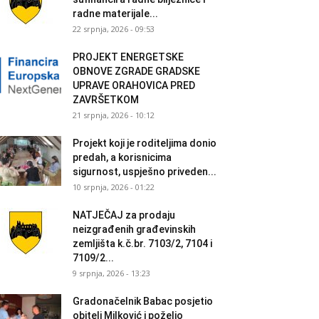
radne materijale...
22 srpnja, 2026 - 09:53
PROJEKT ENERGETSKE
OBNOVE ZGRADE GRADSKE
UPRAVE ORAHOVICA PRED
ZAVRŠETKOM
21 srpnja, 2026 - 10:12
Projekt koji je roditeljima donio
predah, a korisnicima
sigurnost, uspješno priveden...
10 srpnja, 2026 - 01:22
NATJEČAJ za prodaju
neizgrađenih građevinskih
zemljišta k.č.br. 7103/2, 7104 i
7109/2...
9 srpnja, 2026 - 13:23
Gradonačelnik Babac posjetio
obitelj Milković i poželio