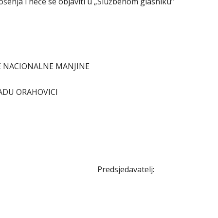
enja i neće se objaviti u „Službenom glasniku“
KE NACIONALNE MANJINE
ADU ORAHOVICI
/01 Predsjedavatelj: