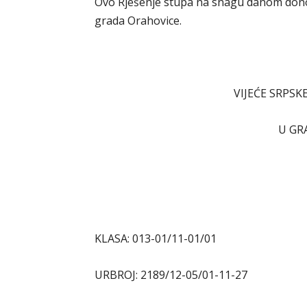
Ovo Rješenje stupa na snagu danom donoš
grada Orahovice.
VIJEĆE SRPS
U GR
KLASA: 013-01/11-01
URBROJ: 2189/12-05/01-11-27