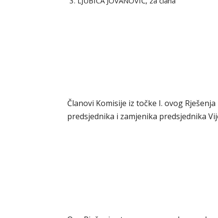
LJUBICA JOVANOVIĆ, za člana
Članovi Komisije iz točke I. ovog Rješenj
predsjednika i zamjenika predsjednika Vij