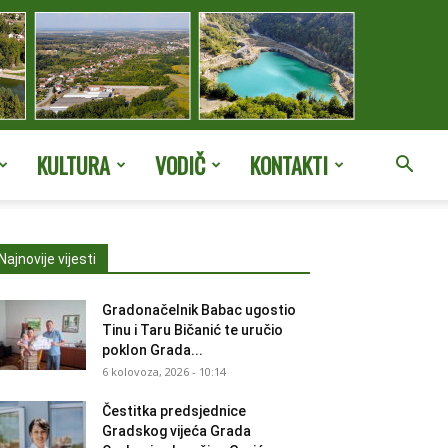
KULTURA
VODIČ
KONTAKTI
Najnovije vijesti
Gradonačelnik Babac ugostio
Tinu i Taru Bičanić te uručio
poklon Grada...
6 kolovoza, 2026 - 10:14
Čestitka predsjednice
Gradskog vijeća Grada