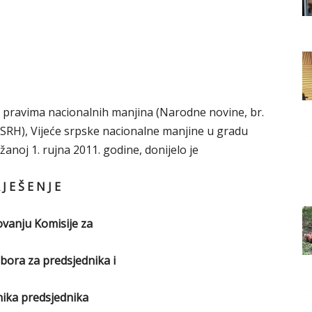
Grada
Orahovice
 pravima nacionalnih manjina (Narodne novine, br.
SRH), Vijeće srpske nacionalne manjine u gradu
žanoj 1. rujna 2011. godine, donijelo je
 J E Š E N J E
vanju Komisije za
bora za predsjednika i
ika predsjednika