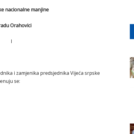
ke nacionalne manjine
radu Orahovici
I
dnika i zamjenika predsjednika Vijeća srpske
enuju se: