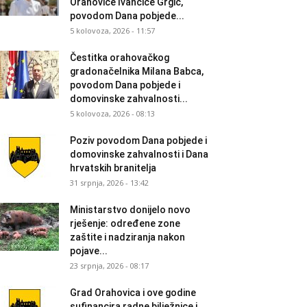
Orahovice Ivančice Grgić,
povodom Dana pobjede...
5 kolovoza, 2026 - 11:57
Čestitka orahovačkog
gradonačelnika Milana Babca,
povodom Dana pobjede i
domovinske zahvalnosti...
5 kolovoza, 2026 - 08:13
Poziv povodom Dana pobjede i
domovinske zahvalnosti i Dana
hrvatskih branitelja
31 srpnja, 2026 - 13:42
Ministarstvo donijelo novo
rješenje: određene zone
zaštite i nadziranja nakon
pojave...
23 srpnja, 2026 - 08:17
Grad Orahovica i ove godine
sufinancira radne bilježnice i