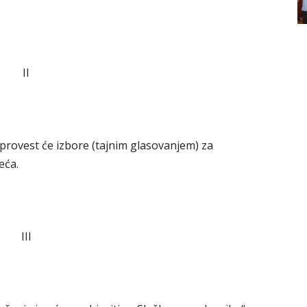
II
a provest će izbore (tajnim glasovanjem) za
eća.
III