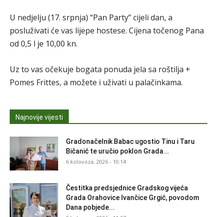
U nedjelju (17. srpnja) “Pan Party” cijeli dan, a
posluživati će vas lijepe hostese. Cijena točenog Pana
od 0,5 l je 10,00 kn.
Uz to vas očekuje bogata ponuda jela sa roštilja +
Pomes Frittes, a možete i uživati u palačinkama.
Najnovije vijesti
Gradonačelnik Babac ugostio Tinu i Taru
Bičanić te uručio poklon Grada...
6 kolovoza, 2026 - 10:14
Čestitka predsjednice Gradskog vijeća
Grada Orahovice Ivančice Grgić, povodom
Dana pobjede...