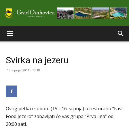
Službene
Svirka na jezeru
stranice
13 srpnja, 2011 - 10:18
Grada
Ovog petka i subote (15. i 16. srpnja) u restoranu “Fast
Orahovice
Food Jezero” zabavljati će vas grupa “Prva liga” od
20:00 sati.