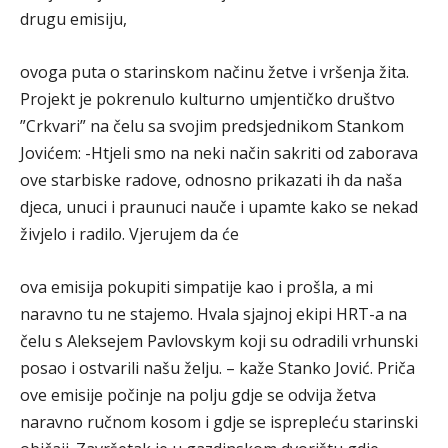
drugu emisiju,
ovoga puta o starinskom načinu žetve i vršenja žita.
Projekt je pokrenulo kulturno umjentičko društvo
”Crkvari” na čelu sa svojim predsjednikom Stankom
Jovićem: -Htjeli smo na neki način sakriti od zaborava
ove starbiske radove, odnosno prikazati ih da naša
djeca, unuci i praunuci nauče i upamte kako se nekad
živjelo i radilo. Vjerujem da će
ova emisija pokupiti simpatije kao i prošla, a mi
naravno tu ne stajemo. Hvala sjajnoj ekipi HRT-a na
čelu s Aleksejem Pavlovskym koji su odradili vrhunski
posao i ostvarili našu želju. – kaže Stanko Jović. Priča
ove emisije počinje na polju gdje se odvija žetva
naravno ručnom kosom i gdje se isprepleću starinski