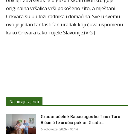
običaji. Završetak je u gazdinskom dvorištu gdje
originalna vršalica vrši pokošeno žito, a mještani
Crkvara su u ulozi radnika i domaćina. Sve u svemu
ovo je jedan fantastičan uradak koji čuva uspomenu
kako Crkvara tako i cijele Slavonije.(V.G.)
Najnovije vijesti
Gradonačelnik Babac ugostio Tinu i Taru
Bičanić te uručio poklon Grada...
6 kolovoza, 2026 - 10:14