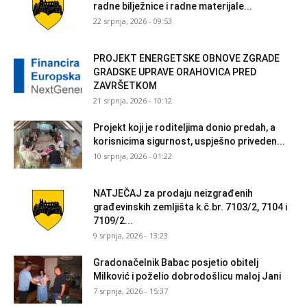
radne bilježnice i radne materijale...
22 srpnja, 2026 - 09:53
PROJEKT ENERGETSKE OBNOVE ZGRADE
GRADSKE UPRAVE ORAHOVICA PRED
ZAVRŠETKOM
21 srpnja, 2026 - 10:12
Projekt koji je roditeljima donio predah, a
korisnicima sigurnost, uspješno priveden...
10 srpnja, 2026 - 01:22
NATJEČAJ za prodaju neizgrađenih
građevinskih zemljišta k.č.br. 7103/2, 7104 i
7109/2...
9 srpnja, 2026 - 13:23
Gradonačelnik Babac posjetio obitelj
Milković i poželio dobrodošlicu maloj Jani
7 srpnja, 2026 - 15:37