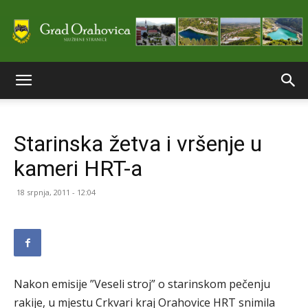
Službene
Starinska žetva i vršenje u
stranice
kameri HRT-a
18 srpnja, 2011 - 12:04
Grada
Orahovice
Nakon emisije ”Veseli stroj” o starinskom pečenju
rakije, u mjestu Crkvari kraj Orahovice HRT snimila