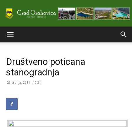
Službene
Društveno poticana
stranice
stanogradnja
29 srpnja, 2011 - 10:31
Grada
Orahovice