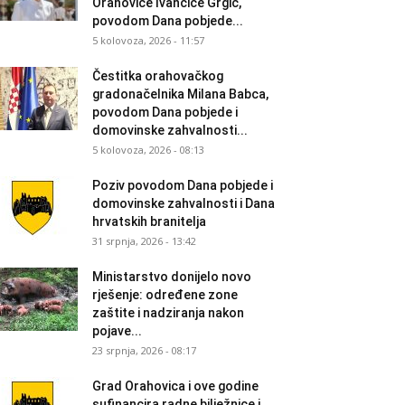
Orahovice Ivančice Grgić,
povodom Dana pobjede...
5 kolovoza, 2026 - 11:57
Čestitka orahovačkog
gradonačelnika Milana Babca,
povodom Dana pobjede i
domovinske zahvalnosti...
5 kolovoza, 2026 - 08:13
Poziv povodom Dana pobjede i
domovinske zahvalnosti i Dana
hrvatskih branitelja
31 srpnja, 2026 - 13:42
Ministarstvo donijelo novo
rješenje: određene zone
zaštite i nadziranja nakon
pojave...
23 srpnja, 2026 - 08:17
Grad Orahovica i ove godine
sufinancira radne bilježnice i