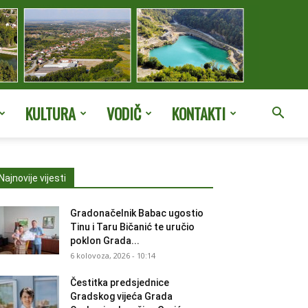
KULTURA
VODIČ
KONTAKTI
Najnovije vijesti
Gradonačelnik Babac ugostio
Tinu i Taru Bičanić te uručio
poklon Grada...
6 kolovoza, 2026 - 10:14
Čestitka predsjednice
Gradskog vijeća Grada