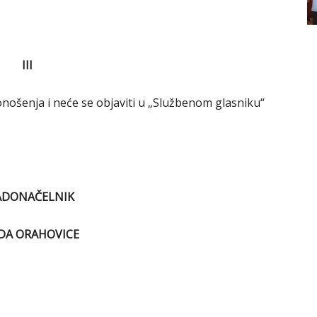
III
ošenja i neće se objaviti u „Službenom glasniku“
ADONAČELNIK
DA ORAHOVICE