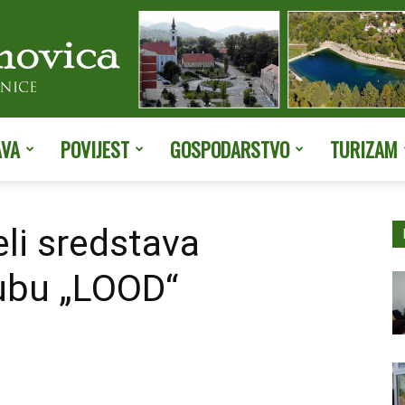
AVA
POVIJEST
GOSPODARSTVO
TURIZAM
Službene
eli sredstava
lubu „LOOD“
stranice