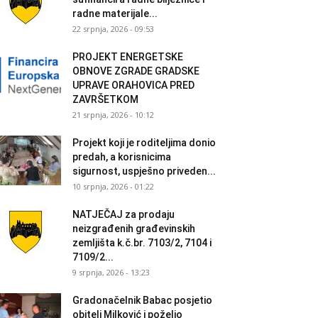
radne materijale...
22 srpnja, 2026 - 09:53
PROJEKT ENERGETSKE
OBNOVE ZGRADE GRADSKE
UPRAVE ORAHOVICA PRED
ZAVRŠETKOM
21 srpnja, 2026 - 10:12
Projekt koji je roditeljima donio
predah, a korisnicima
sigurnost, uspješno priveden...
10 srpnja, 2026 - 01:22
NATJEČAJ za prodaju
neizgrađenih građevinskih
zemljišta k.č.br. 7103/2, 7104 i
7109/2...
9 srpnja, 2026 - 13:23
Gradonačelnik Babac posjetio
obitelj Milković i poželio