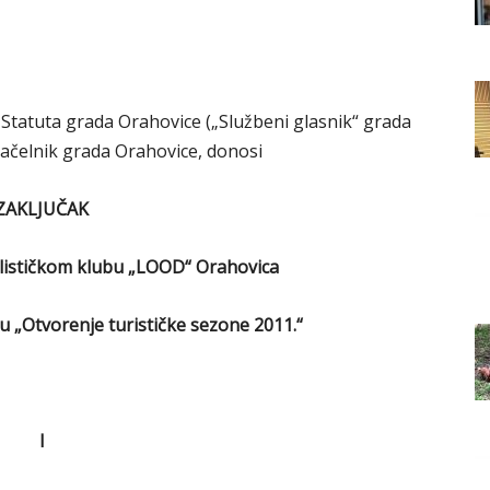
Grada
. Statuta grada Orahovice („Službeni glasnik“ grada
Orahovice
načelnik grada Orahovice, donosi
ZAKLJUČAK
iklističkom klubu „LOOD“ Orahovica
 „Otvorenje turističke sezone 2011.“
I