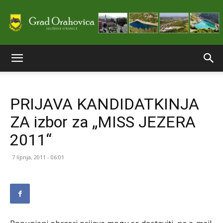
Službene
PRIJAVA KANDIDATKINJA
stranice
ZA izbor za „MISS JEZERA
2011“
Grada
7 lipnja, 2011 - 06:01
Orahovice