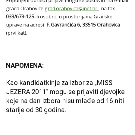
Popunjeni obrasci prijave mogu se dostaviti na e-mail
grada Orahovice
grad.orahovica@inet.hr
, na fax
033/673-125
ili osobno u prostorijama Gradske
uprave na adresi
F. Gavrančića 6, 33515 Orahovica
(prvi kat).
NAPOMENA:
Kao kandidatkinje za izbor za „MISS
JEZERA 2011“ mogu se prijaviti djevojke
koje na dan izbora nisu mlađe od 16 niti
starije od 30 godina.