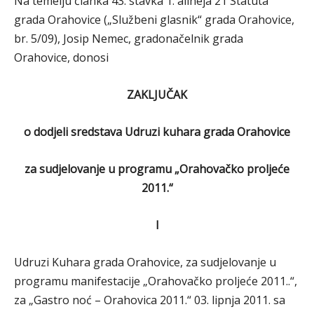
Na temelju članka 43. stavka 1. alineja 21 Statuta
grada Orahovice („Službeni glasnik“ grada Orahovice,
br. 5/09), Josip Nemec, gradonačelnik grada
Orahovice, donosi
ZAKLJUČAK
o dodjeli sredstava Udruzi kuhara grada Orahovice
za sudjelovanje u programu „Orahovačko proljeće
2011.“
I
Udruzi Kuhara grada Orahovice, za sudjelovanje u
programu manifestacije „Orahovačko proljeće 2011..“,
za „Gastro noć – Orahovica 2011.“ 03. lipnja 2011. sa