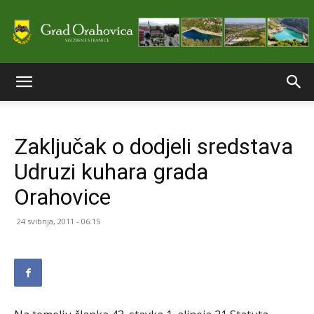
Službene
Zaključak o dodjeli sredstava
stranice
Udruzi kuhara grada
Orahovice
Grada
24 svibnja, 2011 - 06:15
Orahovice