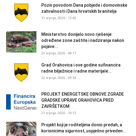
Poziv povodom Dana pobjede i domovinske
zahvalnosti i Dana hrvatskih branitelja
31 srpnja, 2026 - 13:42
Ministarstvo donijelo novo rješenje:
određene zone zaštite i nadziranja nakon
pojave...
23 srpnja, 2026 - 08:17
Grad Orahovica i ove godine sufinancira
radne bilježnice i radne materijale...
22 srpnja, 2026 - 09:53
PROJEKT ENERGETSKE OBNOVE ZGRADE
GRADSKE UPRAVE ORAHOVICA PRED
ZAVRŠETKOM
21 srpnja, 2026 - 10:12
Projekt koji je roditeljima donio predah, a
korisnicima sigurnost, uspješno priveden...