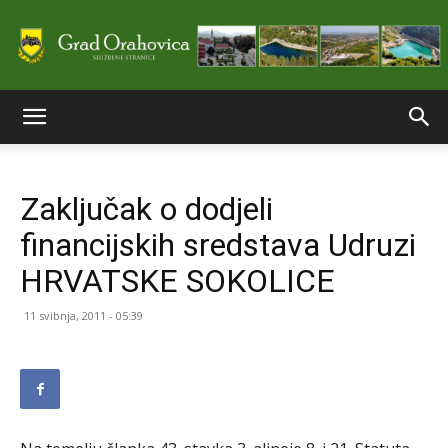
Službene
Zaključak o dodjeli
stranice
financijskih sredstava Udruzi
HRVATSKE SOKOLICE
Grada
11 svibnja, 2011 - 05:39
Orahovice