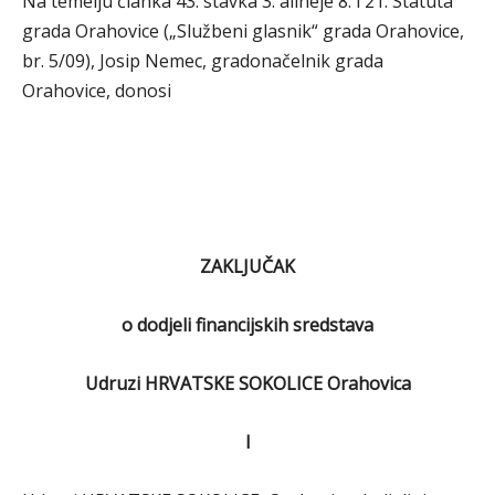
Na temelju članka 43. stavka 3. alineje 8. i 21. Statuta
grada Orahovice („Službeni glasnik“ grada Orahovice,
br. 5/09), Josip Nemec, gradonačelnik grada
Orahovice, donosi
ZAKLJUČAK
o dodjeli financijskih sredstava
Udruzi HRVATSKE SOKOLICE Orahovica
I