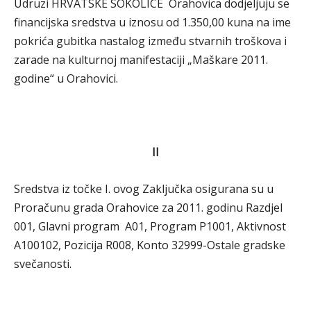
Udruzi HRVATSKE SOKOLICE Orahovica dodjeljuju se
financijska sredstva u iznosu od 1.350,00 kuna na ime
pokrića gubitka nastalog između stvarnih troškova i
zarade na kulturnoj manifestaciji „Maškare 2011.
godine“ u Orahovici.
II
Sredstva iz točke I. ovog Zaključka osigurana su u
Proračunu grada Orahovice za 2011. godinu Razdjel
001, Glavni program A01, Program P1001, Aktivnost
A100102, Pozicija R008, Konto 32999-Ostale gradske
svečanosti.