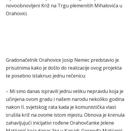
novoobnovljeni Križ na Trgu plemenitih Mihalovića u
Orahovici.
Gradonačelnik Orahovice Josip Nemec predstavio je
prisutnima kako je došlo do realizacije ovog projekta
te posebno istaknuo jednu rečenicu:
– Mi smo danas ispravili jednu veliku nepravdu koja je
učinjena ovom gradu i našem narodu nekoliko godina
nakon II. svjetskog rata kada je komunistička vlast
srušila križ na ovome istom mjestu. Obnova je krenula
zahavljujući inicijativi rođene Orahovčanke Jelene
Matijanić koja danas živi u Kanadi. Gospođa Matijanić