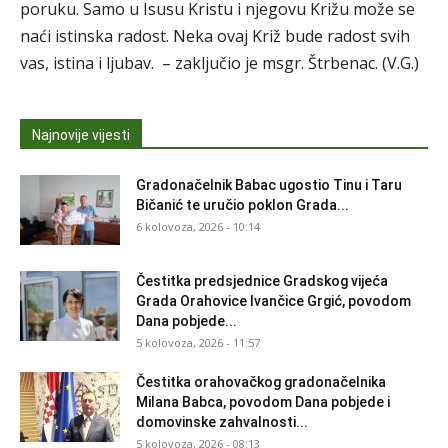
poruku. Samo u Isusu Kristu i njegovu Križu može se
naći istinska radost. Neka ovaj Križ bude radost svih
vas, istina i ljubav. – zaključio je msgr. Štrbenac. (V.G.)
Najnovije vijesti
Gradonačelnik Babac ugostio Tinu i Taru
Bičanić te uručio poklon Grada...
6 kolovoza, 2026 - 10:14
Čestitka predsjednice Gradskog vijeća
Grada Orahovice Ivančice Grgić, povodom
Dana pobjede...
5 kolovoza, 2026 - 11:57
Čestitka orahovačkog gradonačelnika
Milana Babca, povodom Dana pobjede i
domovinske zahvalnosti...
5 kolovoza, 2026 - 08:13