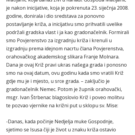
je nakon inicijative, koja je pokrenuta 23. siječnja 2008.
godine, donirala i dio sredstava za ponovno
postavljanje križa, a inicijativu smo prihvatili uvelike
podržali gradska vlast i ja kao gradonačelnik. Formirali
smo Povjerenstvo za izgradnju križa i krenuli u
izgradnju prema idejnom nacrtu člana Povjerenstva,
orahovačkog akademskog slikara Franje Molnara.
Dana je ovaj Križ pravi ukras našega grada i ponosno
smo na ovaj datum, ovu godinu kada smo vratili Križ
gdje mu je i mjesto, u srce grada. – zaključio je
gradonačelnik Nemec. Potom je župnik orahovački,
msgr. Ivan Štrbenac blagoslovio Križ i poveo molitvu
te pozvao vjernike na križni put u sklopu sv. Mise:
-Danas, kada počinje Nedjelja muke Gospodnje,
sjetimo se Isusa čiji je život u znaku križa ostavio