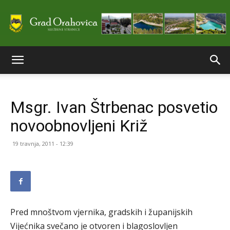
Službene
Msgr. Ivan Štrbenac posvetio
stranice
novoobnovljeni Križ
19 travnja, 2011 - 12:39
Grada
Orahovice
Pred mnoštvom vjernika, gradskih i županijskih
Vijećnika svečano je otvoren i blagoslovljen