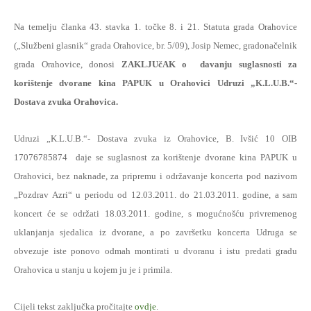
Na temelju članka 43. stavka 1. točke 8. i 21. Statuta grada Orahovice
(„Službeni glasnik“ grada Orahovice, br. 5/09), Josip Nemec, gradonačelnik
grada Orahovice, donosi
ZAKLJUčAK o
davanju suglasnosti za
korištenje dvorane kina PAPUK u Orahovici Udruzi „K.L.U.B.“-
Dostava zvuka Orahovica.
Udruzi „K.L.U.B.“- Dostava zvuka iz Orahovice, B. Ivšić 10 OIB
17076785874
daje se suglasnost za korištenje dvorane kina PAPUK u
Orahovici, bez naknade, za pripremu i održavanje koncerta pod nazivom
„Pozdrav Azri“ u periodu od 12.03.2011. do 21.03.2011. godine, a sam
koncert će se održati 18.03.2011. godine, s mogućnošću privremenog
uklanjanja sjedalica iz dvorane, a po završetku koncerta Udruga se
obvezuje iste ponovo odmah montirati u dvoranu i istu predati gradu
Orahovica u stanju u kojem ju je i primila.
Cijeli tekst zaključka pročitajte
ovdje
.