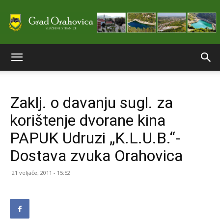
Službene
Zaklj. o davanju sugl. za
stranice
korištenje dvorane kina
PAPUK Udruzi „K.L.U.B.“-
Grada
Dostava zvuka Orahovica
21 veljače, 2011 - 15:52
Orahovice