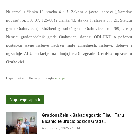
Na temelju članka 13. stavka 4. i 5. Zakona o javnoj nabavi („Narodne
novine“, br. 110/07, 125/08) i članka 43. stavka 1. alineja 8. i 21. Statuta
grada Orahovice ( „Službeni glasnik“ grada Orahovice, br. 5/09), Josip
Nemec, gradonačelnik grada Orahovice, donosi
ODLUKU o početku
postupka javne nabave radova male vrijednosti, nabave, dobave i
ugradnje ALU stolarije na donjoj etaži zgrade Gradske uprave u
Orahovici.
Cijeli tekst odluke pročitajte
ovdje
.
Najnovije vijesti
Gradonačelnik Babac ugostio Tinu i Taru
Bičanić te uručio poklon Grada...
6 kolovoza, 2026 - 10:14