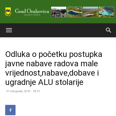
Službene
Odluka o početku postupka
stranice
javne nabave radova male
vrijednost,nabave,dobave i
Grada
ugradnje ALU stolarije
31 listopada, 2010 - 18:37
Orahovice