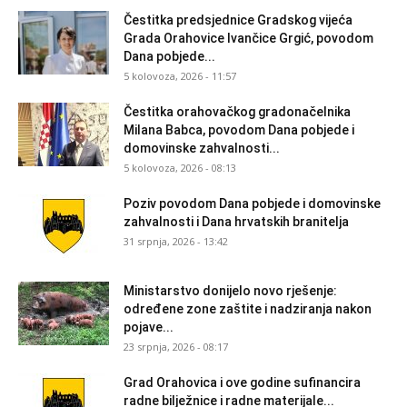
Čestitka predsjednice Gradskog vijeća
Grada Orahovice Ivančice Grgić, povodom
Dana pobjede...
5 kolovoza, 2026 - 11:57
Čestitka orahovačkog gradonačelnika
Milana Babca, povodom Dana pobjede i
domovinske zahvalnosti...
5 kolovoza, 2026 - 08:13
Poziv povodom Dana pobjede i domovinske
zahvalnosti i Dana hrvatskih branitelja
31 srpnja, 2026 - 13:42
Ministarstvo donijelo novo rješenje:
određene zone zaštite i nadziranja nakon
pojave...
23 srpnja, 2026 - 08:17
Grad Orahovica i ove godine sufinancira
radne bilježnice i radne materijale...