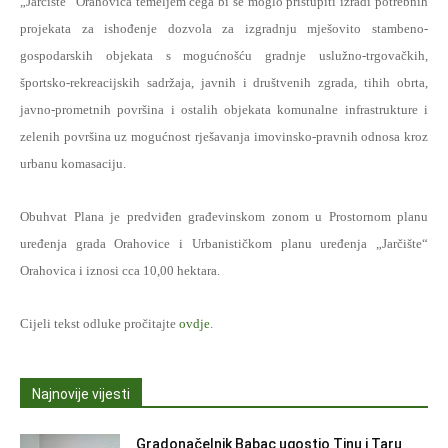
„Jarčište“ Orahovica temeljem čega bi se moglo pristupiti izradi potrebnih
projekata za ishođenje dozvola za izgradnju mješovito stambeno-
gospodarskih objekata s mogućnošću gradnje uslužno-trgovačkih,
športsko-rekreacijskih sadržaja, javnih i društvenih zgrada, tihih obrta,
javno-prometnih površina i ostalih objekata komunalne infrastrukture i
zelenih površina uz mogućnost rješavanja imovinsko-pravnih odnosa kroz
urbanu komasaciju.
Obuhvat Plana je predviđen građevinskom zonom u Prostornom planu
uređenja grada Orahovice i Urbanističkom planu uređenja „Jarčište“
Orahovica i iznosi cca 10,00 hektara.
Cijeli tekst odluke pročitajte
ovdje
.
Najnovije vijesti
Gradonačelnik Babac ugostio Tinu i Taru