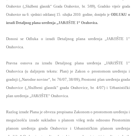
Orahovice („Službeni glasnik“ Grada Orahovice, br. 5/09), Gradsko vijeće grada
Orahovice na 6. sjednici održanoj 15. ožujka 2010. godine, donijelo je
ODLUKU o
izradi Detaljnog plana uređenja „JARčIŠTE 1“ Orahovica.
Donosi se Odluka o izradi Detaljnog plana uređenja „JARčIŠTE 1“
Orahovica.
Pravna osnova za izradu Detaljnog plana uređenja „JARčIŠTE 1“
Orahovica (u daljnjem tekstu: Plan) je Zakon o prostornom uređenju i
gradnji („Narodne novine“, br. 76/07, 38/09), Prostorni plan uređenja grada
Orahovice („Službeni glasnik“ grada Orahovice, br. 4/07) i Urbanistički
plan uređenja „JARčIŠTE“ Orahovica.
Razlog izrade Plana je obveza propisana Zakonom o prostornom uređenju i
mogućnošću izrade sukladno s planom višeg reda odnosno Prostornim
planom uređenja grada Orahovice i Urbanističkim planom uređenja