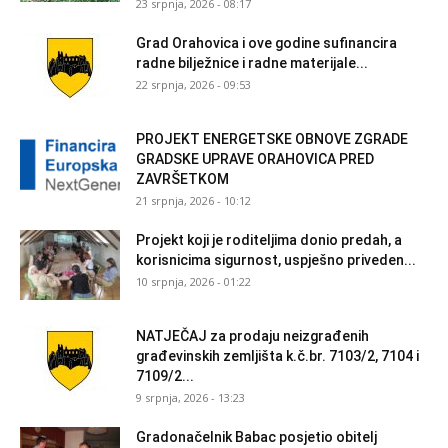
23 srpnja, 2026 - 08:17
Grad Orahovica i ove godine sufinancira
radne bilježnice i radne materijale...
22 srpnja, 2026 - 09:53
PROJEKT ENERGETSKE OBNOVE ZGRADE
GRADSKE UPRAVE ORAHOVICA PRED
ZAVRŠETKOM
21 srpnja, 2026 - 10:12
Projekt koji je roditeljima donio predah, a
korisnicima sigurnost, uspješno priveden...
10 srpnja, 2026 - 01:22
NATJEČAJ za prodaju neizgrađenih
građevinskih zemljišta k.č.br. 7103/2, 7104 i
7109/2...
9 srpnja, 2026 - 13:23
Gradonačelnik Babac posjetio obitelj