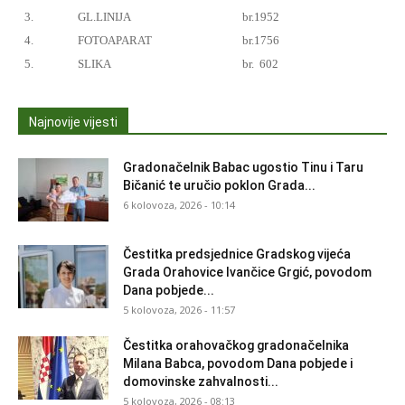
3.
GL.LINIJA
br.1952
4.
FOTOAPARAT
br.1756
5.
SLIKA
br.
602
Najnovije vijesti
Gradonačelnik Babac ugostio Tinu i Taru
Bičanić te uručio poklon Grada...
6 kolovoza, 2026 - 10:14
Čestitka predsjednice Gradskog vijeća
Grada Orahovice Ivančice Grgić, povodom
Dana pobjede...
5 kolovoza, 2026 - 11:57
Čestitka orahovačkog gradonačelnika
Milana Babca, povodom Dana pobjede i
domovinske zahvalnosti...
5 kolovoza, 2026 - 08:13