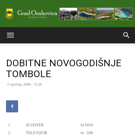
Službene
DOBITNE NOVOGODIŠNJE
stranice
TOMBOLE
2 siječnja, 2008 - 13:20
Grada
Orahovice
1.
SCOOTER
br.1950
2.
TELEVIZOR
br.
508