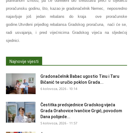
planiranom iznosu, pa će određeni dio sredstava preći u sljedeću
proračunsku godinu, što, kazao je gradonačelnik Nemec, neposredno
najavljuje još jedan rebalans do kraja ove proračunske
godine.Utvrđeni prijedlog rebalansa Gradskog proračuna, naći će se,
radi usvajanja, i pred vijećnicima Gradskog vijeća na sljedećoj
sjednici.
Najnovije vijesti
Gradonačelnik Babac ugostio Tinu i Taru
Bičanić te uručio poklon Grada...
6 kolovoza, 2026 - 10:14
Čestitka predsjednice Gradskog vijeća
Grada Orahovice Ivančice Grgić, povodom
Dana pobjede...
5 kolovoza, 2026 - 11:57