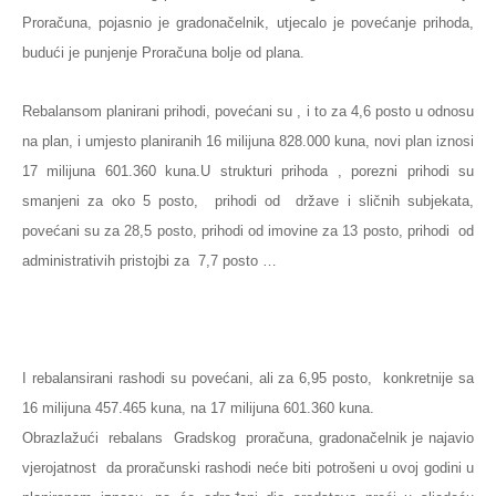
Proračuna, pojasnio je gradonačelnik, utjecalo je povećanje prihoda,
budući je punjenje Proračuna bolje od plana.
Rebalansom planirani prihodi, povećani su , i to za 4,6 posto u odnosu
na plan, i umjesto planiranih 16 milijuna 828.000 kuna, novi plan iznosi
17 milijuna 601.360 kuna.
U strukturi prihoda , porezni prihodi su
smanjeni za oko 5 posto, prihodi od države i sličnih subjekata,
povećani su za 28,5 posto, prihodi od imovine za 13 posto, prihodi od
administrativih pristojbi za 7,7 posto …
I rebalansirani rashodi su povećani, ali za 6,95 posto, konkretnije sa
16 milijuna 457.465 kuna, na 17 milijuna 601.360 kuna.
Obrazlažući rebalans Gradskog proračuna, gradonačelnik je najavio
vjerojatnost da proračunski rashodi neće biti potrošeni u ovoj godini u