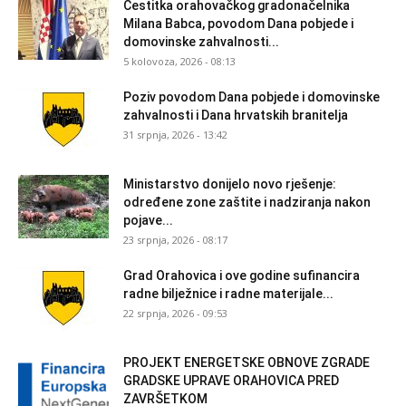
Čestitka orahovačkog gradonačelnika
Milana Babca, povodom Dana pobjede i
domovinske zahvalnosti...
5 kolovoza, 2026 - 08:13
Poziv povodom Dana pobjede i domovinske
zahvalnosti i Dana hrvatskih branitelja
31 srpnja, 2026 - 13:42
Ministarstvo donijelo novo rješenje:
određene zone zaštite i nadziranja nakon
pojave...
23 srpnja, 2026 - 08:17
Grad Orahovica i ove godine sufinancira
radne bilježnice i radne materijale...
22 srpnja, 2026 - 09:53
PROJEKT ENERGETSKE OBNOVE ZGRADE
GRADSKE UPRAVE ORAHOVICA PRED
ZAVRŠETKOM