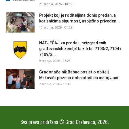
21 srpnja, 2026 - 10:12
Projekt koji je roditeljima donio predah, a
korisnicima sigurnost, uspješno priveden...
10 srpnja, 2026 - 01:22
NATJEČAJ za prodaju neizgrađenih
građevinskih zemljišta k.č.br. 7103/2, 7104 i
7109/2...
9 srpnja, 2026 - 13:23
Gradonačelnik Babac posjetio obitelj
Milković i poželio dobrodošlicu maloj Jani
7 srpnja, 2026 - 15:37
Sva prava pridržana © Grad Orahovica, 2026.