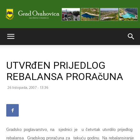
Službene
UTVRđEN PRIJEDLOG
stranice
REBALANSA PRORAčUNA
26 listopada, 2007 - 13:36
Grada
Orahovice
Gradsko poglavarstvo, na sjednici je u četvrtak utvrdilo prijedlog
rebalansa Gradskog proračuna za tekuću godinu. Na rebalansiranje