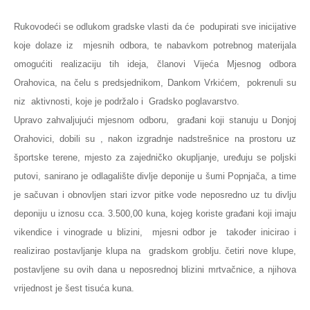
Rukovodeći se odlukom gradske vlasti da će podupirati sve inicijative
koje dolaze iz mjesnih odbora, te nabavkom potrebnog materijala
omogućiti realizaciju tih ideja, članovi Vijeća Mjesnog odbora
Orahovica, na čelu s predsjednikom, Dankom Vrkićem, pokrenuli su
niz aktivnosti, koje je podržalo i Gradsko poglavarstvo.
Upravo zahvaljujući mjesnom odboru, građani koji stanuju u Donjoj
Orahovici, dobili su , nakon izgradnje nadstrešnice na prostoru uz
športske terene, mjesto za zajedničko okupljanje, uređuju se poljski
putovi, sanirano je odlagalište divlje deponije u šumi Popnjača, a time
je sačuvan i obnovljen stari izvor pitke vode neposredno uz tu divlju
deponiju u iznosu cca. 3.500,00 kuna, kojeg koriste građani koji imaju
vikendice i vinograde u blizini, mjesni odbor je također inicirao i
realizirao postavljanje klupa na gradskom groblju. četiri nove klupe,
postavljene su ovih dana u neposrednoj blizini mrtvačnice, a njihova
vrijednost je šest tisuća kuna.