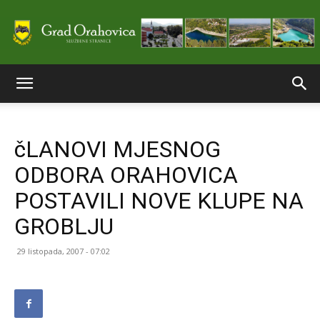
Službene
čLANOVI MJESNOG
stranice
ODBORA ORAHOVICA
POSTAVILI NOVE KLUPE NA
Grada
GROBLJU
29 listopada, 2007 - 07:02
Orahovice