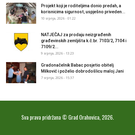
Projekt koji je roditeljima donio predah, a
korisnicima sigurnost, uspješno priveden...
10 srpnja, 2026 - 01:22
NATJEČAJ za prodaju neizgrađenih
građevinskih zemljišta k.č.br. 7103/2, 7104 i
7109/2...
9 srpnja, 2026 - 13:23
Gradonačelnik Babac posjetio obitelj
Milković i poželio dobrodošlicu maloj Jani
7 srpnja, 2026 - 15:37
Sva prava pridržana © Grad Orahovica, 2026.