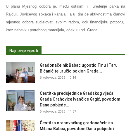
U planu Mjesnog odbora je, među ostalim, i uređenje parka na
Rajčuli, Jovićevog sokaka i kanala, a u tim će aktivnostima članovi
mjesnog odbora sudjelovati svojim radom, dok financijsku potporu,
kroz nabavku potrebnog materijala, očekuju od Grada.
Najnovije vijesti
Gradonačelnik Babac ugostio Tinu i Taru
Bičanić te uručio poklon Grada...
6 kolovoza, 2026 - 10:14
Čestitka predsjednice Gradskog vijeća
Grada Orahovice Ivančice Grgić, povodom
Dana pobjede...
5 kolovoza, 2026 - 11:57
Čestitka orahovačkog gradonačelnika
Milana Babca, povodom Dana pobjede i