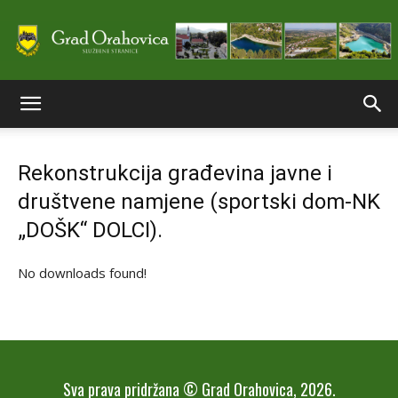
Službene
Rekonstrukcija građevina javne i
stranice
društvene namjene (sportski dom-NK
„DOŠK“ DOLCI).
Grada
No downloads found!
Orahovice
Sva prava pridržana © Grad Orahovica, 2026.