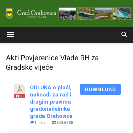
Službene
Akti Povjerenice Vlade RH za
stranice
Gradsko vijeće
Grada
ODLUKA o plaći,
DOWNLOAD
naknadi za rad i
drugim pravima
gradonačelnika
Orahovice
grada Orahovice
1 file(s)
350.64 KB