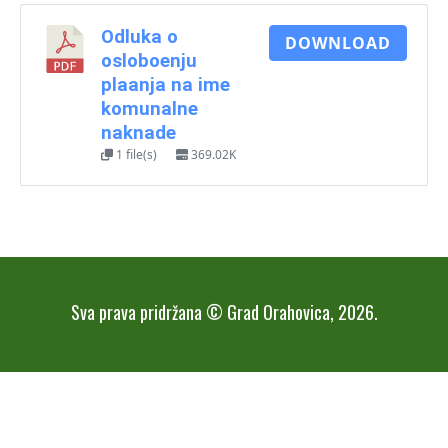
Odluka o
DOWNLOAD
osloboenju
plaanja na ime
komunalne
naknade
1 file(s)
369.02K
Sva prava pridržana © Grad Orahovica, 2026.