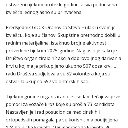
ostvareni tijekom protekle godine, a sva podnesena
izvješća jednoglasno su prihvaćena.
Predsjednik GDCK Orahovica Stevo Hulak u svom je
izvješću, koje su članovi Skupštine prethodno dobili u
radnim materijalima, istaknuo brojne aktivnosti
provedene tijekom 2025. godine. Naglasio je kako je
Društvo organiziralo 12 akcija dobrovoljnog darivanja
krvi u kojima je prikupljeno ukupno 507 doza krvi. U
radu Društva sudjelovala su 52 volontera koja su
ostvarila ukupno 597 volonterskih sati.
Tijekom godine organizirano je i sedam tečajeva prve
pomoći za vozače kroz koje su prošla 73 kandidata.
Nastavljen je i rad posudionice medicinskih i
ortopedskih pomagala pa su korisnicima podijeljena
124 bolnička kreveta, 108 madraca za krevete, 36