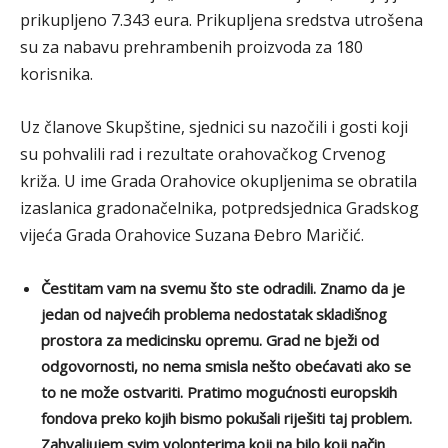
prikupljeno 7.343 eura. Prikupljena sredstva utrošena
su za nabavu prehrambenih proizvoda za 180
korisnika.
Uz članove Skupštine, sjednici su nazočili i gosti koji
su pohvalili rad i rezultate orahovačkog Crvenog
križa. U ime Grada Orahovice okupljenima se obratila
izaslanica gradonačelnika, potpredsjednica Gradskog
vijeća Grada Orahovice Suzana Đebro Maričić.
Čestitam vam na svemu što ste odradili. Znamo da je
jedan od najvećih problema nedostatak skladišnog
prostora za medicinsku opremu. Grad ne bježi od
odgovornosti, no nema smisla nešto obećavati ako se
to ne može ostvariti. Pratimo mogućnosti europskih
fondova preko kojih bismo pokušali riješiti taj problem.
Zahvaljujem svim volonterima koji na bilo koji način