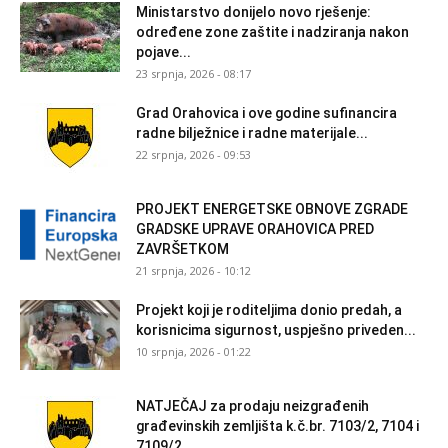
Ministarstvo donijelo novo rješenje:
određene zone zaštite i nadziranja nakon
pojave...
23 srpnja, 2026 - 08:17
Grad Orahovica i ove godine sufinancira
radne bilježnice i radne materijale...
22 srpnja, 2026 - 09:53
PROJEKT ENERGETSKE OBNOVE ZGRADE
GRADSKE UPRAVE ORAHOVICA PRED
ZAVRŠETKOM
21 srpnja, 2026 - 10:12
Projekt koji je roditeljima donio predah, a
korisnicima sigurnost, uspješno priveden...
10 srpnja, 2026 - 01:22
NATJEČAJ za prodaju neizgrađenih
građevinskih zemljišta k.č.br. 7103/2, 7104 i
7109/2...