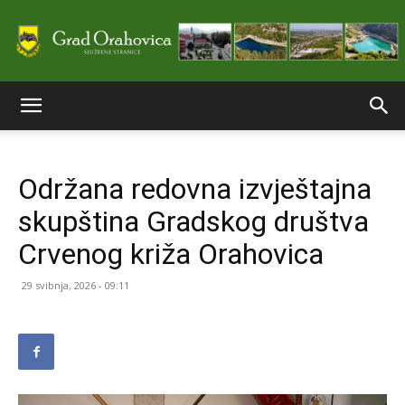
Službene
Održana redovna izvještajna
stranice
skupština Gradskog društva
Crvenog križa Orahovica
Grada
29 svibnja, 2026 - 09:11
Orahovice