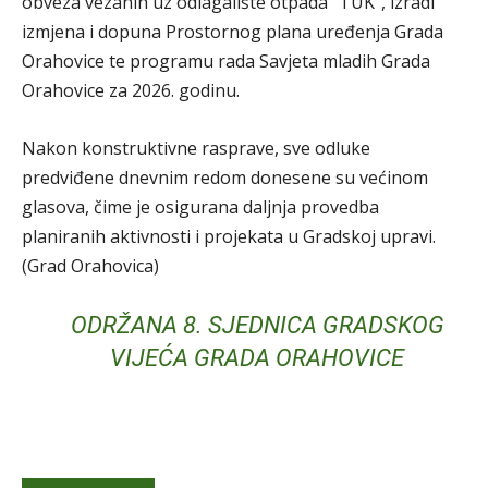
obveza vezanih uz odlagalište otpada “TUK”, izradi
izmjena i dopuna Prostornog plana uređenja Grada
Orahovice te programu rada Savjeta mladih Grada
Orahovice za 2026. godinu.
Nakon konstruktivne rasprave, sve odluke
predviđene dnevnim redom donesene su većinom
glasova, čime je osigurana daljnja provedba
planiranih aktivnosti i projekata u Gradskoj upravi.
(Grad Orahovica)
ODRŽANA 8. SJEDNICA GRADSKOG
VIJEĆA GRADA ORAHOVICE