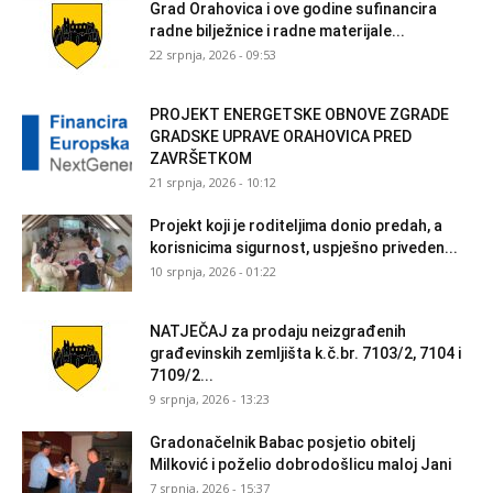
Grad Orahovica i ove godine sufinancira
radne bilježnice i radne materijale...
22 srpnja, 2026 - 09:53
PROJEKT ENERGETSKE OBNOVE ZGRADE
GRADSKE UPRAVE ORAHOVICA PRED
ZAVRŠETKOM
21 srpnja, 2026 - 10:12
Projekt koji je roditeljima donio predah, a
korisnicima sigurnost, uspješno priveden...
10 srpnja, 2026 - 01:22
NATJEČAJ za prodaju neizgrađenih
građevinskih zemljišta k.č.br. 7103/2, 7104 i
7109/2...
9 srpnja, 2026 - 13:23
Gradonačelnik Babac posjetio obitelj
Milković i poželio dobrodošlicu maloj Jani
7 srpnja, 2026 - 15:37