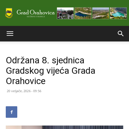
Službene
Održana 8. sjednica
stranice
Gradskog vijeća Grada
Orahovice
Grada
20 veljače, 2026 - 09:56
Orahovice