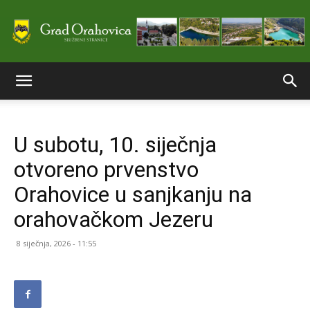
Službene
U subotu, 10. siječnja
stranice
otvoreno prvenstvo
Orahovice u sanjkanju na
Grada
orahovačkom Jezeru
8 siječnja, 2026 - 11:55
Orahovice