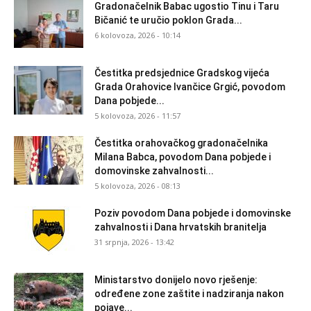
Gradonačelnik Babac ugostio Tinu i Taru
Bičanić te uručio poklon Grada...
6 kolovoza, 2026 - 10:14
Čestitka predsjednice Gradskog vijeća
Grada Orahovice Ivančice Grgić, povodom
Dana pobjede...
5 kolovoza, 2026 - 11:57
Čestitka orahovačkog gradonačelnika
Milana Babca, povodom Dana pobjede i
domovinske zahvalnosti...
5 kolovoza, 2026 - 08:13
Poziv povodom Dana pobjede i domovinske
zahvalnosti i Dana hrvatskih branitelja
31 srpnja, 2026 - 13:42
Ministarstvo donijelo novo rješenje:
određene zone zaštite i nadziranja nakon
pojave...