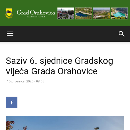
Službene
Saziv 6. sjednice Gradskog
stranice
vijeća Grada Orahovice
15 prosinca, 2025 - 08:55
Grada
Orahovice