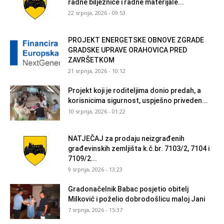
radne bilježnice i radne materijale...
22 srpnja, 2026 - 09:53
PROJEKT ENERGETSKE OBNOVE ZGRADE
GRADSKE UPRAVE ORAHOVICA PRED
ZAVRŠETKOM
21 srpnja, 2026 - 10:12
Projekt koji je roditeljima donio predah, a
korisnicima sigurnost, uspješno priveden...
10 srpnja, 2026 - 01:22
NATJEČAJ za prodaju neizgrađenih
građevinskih zemljišta k.č.br. 7103/2, 7104 i
7109/2...
9 srpnja, 2026 - 13:23
Gradonačelnik Babac posjetio obitelj
Milković i poželio dobrodošlicu maloj Jani
7 srpnja, 2026 - 15:37