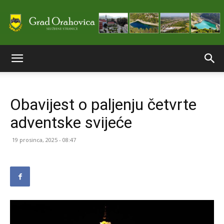
Službene
Obavijest o paljenju četvrte
stranice
adventske svijeće
19 prosinca, 2025 - 08:47
Grada
Orahovice