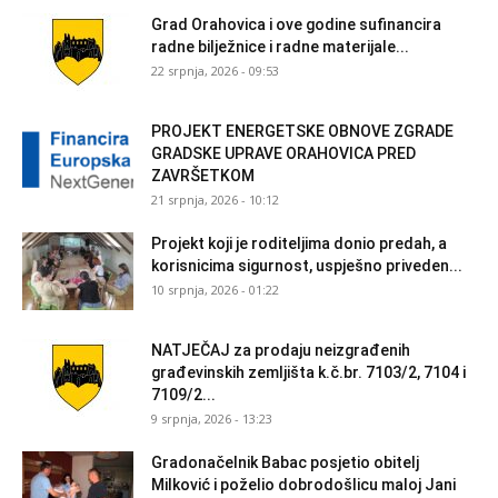
Grad Orahovica i ove godine sufinancira
radne bilježnice i radne materijale...
22 srpnja, 2026 - 09:53
PROJEKT ENERGETSKE OBNOVE ZGRADE
GRADSKE UPRAVE ORAHOVICA PRED
ZAVRŠETKOM
21 srpnja, 2026 - 10:12
Projekt koji je roditeljima donio predah, a
korisnicima sigurnost, uspješno priveden...
10 srpnja, 2026 - 01:22
NATJEČAJ za prodaju neizgrađenih
građevinskih zemljišta k.č.br. 7103/2, 7104 i
7109/2...
9 srpnja, 2026 - 13:23
Gradonačelnik Babac posjetio obitelj
Milković i poželio dobrodošlicu maloj Jani