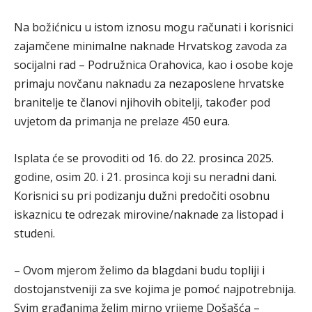
Na božićnicu u istom iznosu mogu računati i korisnici
zajamčene minimalne naknade Hrvatskog zavoda za
socijalni rad – Podružnica Orahovica, kao i osobe koje
primaju novčanu naknadu za nezaposlene hrvatske
branitelje te članovi njihovih obitelji, također pod
uvjetom da primanja ne prelaze 450 eura.
Isplata će se provoditi od 16. do 22. prosinca 2025.
godine, osim 20. i 21. prosinca koji su neradni dani.
Korisnici su pri podizanju dužni predočiti osobnu
iskaznicu te odrezak mirovine/naknade za listopad i
studeni.
– Ovom mjerom želimo da blagdani budu topliji i
dostojanstveniji za sve kojima je pomoć najpotrebnija.
Svim građanima želim mirno vrijeme Došašća –