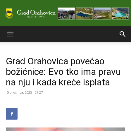
Službene
Grad Orahovica povećao
stranice
božićnice: Evo tko ima pravu
na nju i kada kreće isplata
Grada
5 prosinca, 2025 - 09:27
Orahovice