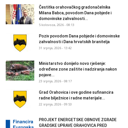
Čestitka orahovačkog gradonačelnika
Milana Babca, povodom Dana pobjede i
domovinske zahvalnosti...
5 kolovoza, 2026 - 08:13
Poziv povodom Dana pobjede i domovinske
zahvalnosti i Dana hrvatskih branitelja
31 srpnja, 2026 - 13:42
Ministarstvo donijelo novo rješenje:
određene zone zaštite i nadziranja nakon
pojave...
23 srpnja, 2026 - 08:17
Grad Orahovica i ove godine sufinancira
radne bilježnice i radne materijale...
22 srpnja, 2026 - 09:53
PROJEKT ENERGETSKE OBNOVE ZGRADE
GRADSKE UPRAVE ORAHOVICA PRED