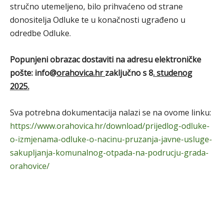
stručno utemeljeno, bilo prihvaćeno od strane
donositelja Odluke te u konačnosti ugrađeno u
odredbe Odluke.
Popunjeni obrazac dostaviti na adresu elektroničke
pošte: info@
orahovica.hr
zaključno s 8
. studenog
2025.
Sva potrebna dokumentacija nalazi se na ovome linku:
https://www.orahovica.hr/download/prijedlog-odluke-
o-izmjenama-odluke-o-nacinu-pruzanja-javne-usluge-
sakupljanja-komunalnog-otpada-na-podrucju-grada-
orahovice/