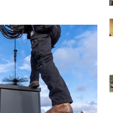
Grada
Orahovice