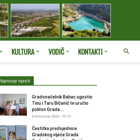
KULTURA
VODIČ
KONTAKTI
Najnovije vijesti
Gradonačelnik Babac ugostio
Tinu i Taru Bičanić te uručio
poklon Grada...
6 kolovoza, 2026 - 10:14
Čestitka predsjednice
Gradskog vijeća Grada