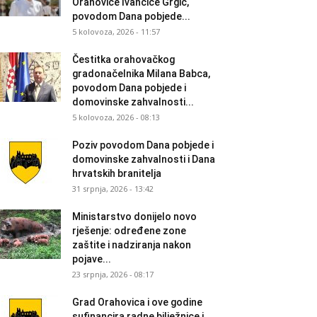
Orahovice Ivančice Grgić,
povodom Dana pobjede...
5 kolovoza, 2026 - 11:57
Čestitka orahovačkog
gradonačelnika Milana Babca,
povodom Dana pobjede i
domovinske zahvalnosti...
5 kolovoza, 2026 - 08:13
Poziv povodom Dana pobjede i
domovinske zahvalnosti i Dana
hrvatskih branitelja
31 srpnja, 2026 - 13:42
Ministarstvo donijelo novo
rješenje: određene zone
zaštite i nadziranja nakon
pojave...
23 srpnja, 2026 - 08:17
Grad Orahovica i ove godine
sufinancira radne bilježnice i