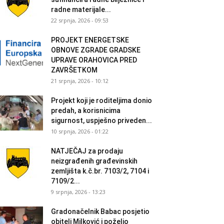
radne materijale...
22 srpnja, 2026 - 09:53
PROJEKT ENERGETSKE
OBNOVE ZGRADE GRADSKE
UPRAVE ORAHOVICA PRED
ZAVRŠETKOM
21 srpnja, 2026 - 10:12
Projekt koji je roditeljima donio
predah, a korisnicima
sigurnost, uspješno priveden...
10 srpnja, 2026 - 01:22
NATJEČAJ za prodaju
neizgrađenih građevinskih
zemljišta k.č.br. 7103/2, 7104 i
7109/2...
9 srpnja, 2026 - 13:23
Gradonačelnik Babac posjetio
obitelj Milković i poželio