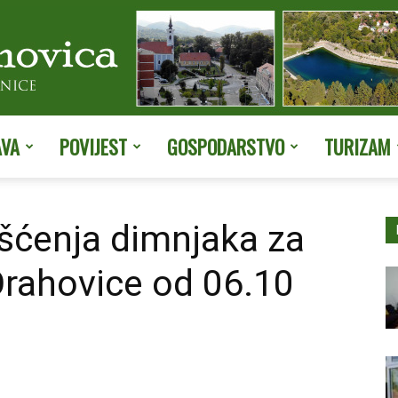
AVA
POVIJEST
GOSPODARSTVO
TURIZAM
Službene
išćenja dimnjaka za
Orahovice od 06.10
stranice