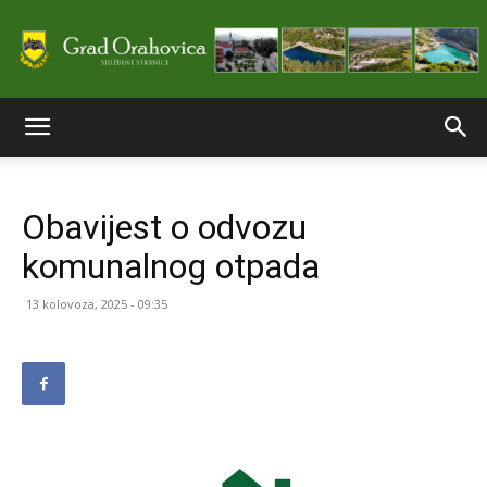
Službene
Obavijest o odvozu
stranice
komunalnog otpada
13 kolovoza, 2025 - 09:35
Grada
Orahovice