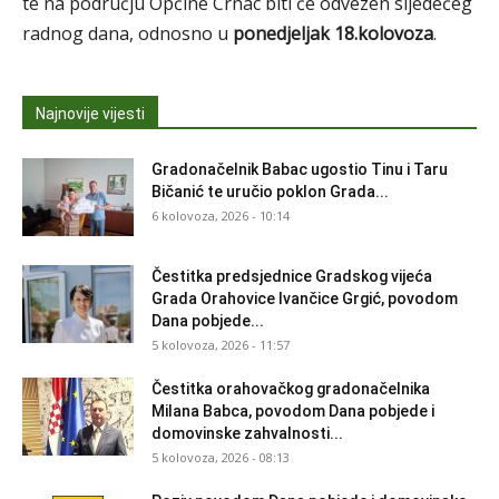
te na području Općine Crnac biti će odvezen sljedećeg
radnog dana, odnosno u
ponedjeljak 18.kolovoza
.
Najnovije vijesti
Gradonačelnik Babac ugostio Tinu i Taru
Bičanić te uručio poklon Grada...
6 kolovoza, 2026 - 10:14
Čestitka predsjednice Gradskog vijeća
Grada Orahovice Ivančice Grgić, povodom
Dana pobjede...
5 kolovoza, 2026 - 11:57
Čestitka orahovačkog gradonačelnika
Milana Babca, povodom Dana pobjede i
domovinske zahvalnosti...
5 kolovoza, 2026 - 08:13