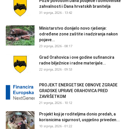
Poziv povodom Dana pobjede i domovinske
zahvalnosti i Dana hrvatskih branitelja
31 srpnja, 2026 - 13:42
Ministarstvo donijelo novo rješenje:
određene zone zaštite i nadziranja nakon
pojave...
23 srpnja, 2026 - 08:17
Grad Orahovica i ove godine sufinancira
radne bilježnice i radne materijale...
22 srpnja, 2026 - 09:53
PROJEKT ENERGETSKE OBNOVE ZGRADE
GRADSKE UPRAVE ORAHOVICA PRED
ZAVRŠETKOM
21 srpnja, 2026 - 10:12
Projekt koji je roditeljima donio predah, a
korisnicima sigurnost, uspješno priveden...
10 srpnja, 2026 - 01:22