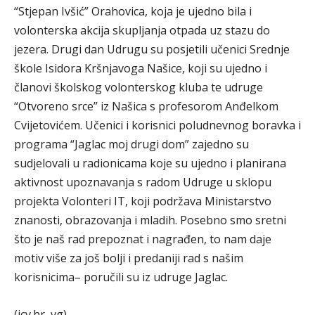
“Stjepan Ivšić” Orahovica, koja je ujedno bila i
volonterska akcija skupljanja otpada uz stazu do
jezera. Drugi dan Udrugu su posjetili učenici Srednje
škole Isidora Kršnjavoga Našice, koji su ujedno i
članovi školskog volonterskog kluba te udruge
“Otvoreno srce” iz Našica s profesorom Anđelkom
Cvijetovićem. Učenici i korisnici poludnevnog boravka i
programa “Jaglac moj drugi dom” zajedno su
sudjelovali u radionicama koje su ujedno i planirana
aktivnost upoznavanja s radom Udruge u sklopu
projekta Volonteri IT, koji podržava Ministarstvo
znanosti, obrazovanja i mladih. Posebno smo sretni
što je naš rad prepoznat i nagrađen, to nam daje
motiv više za još bolji i predaniji rad s našim
korisnicima– poručili su iz udruge Jaglac.
(icv.hr, vg)