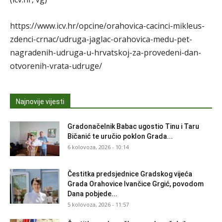
https://www.icv.hr/opcine/orahovica-cacinci-mikleus-
zdenci-crnac/udruga-jaglac-orahovica-medu-pet-
nagradenih-udruga-u-hrvatskoj-za-provedeni-dan-
otvorenih-vrata-udruge/
Najnovije vijesti
Gradonačelnik Babac ugostio Tinu i Taru
Bičanić te uručio poklon Grada...
6 kolovoza, 2026 - 10:14
Čestitka predsjednice Gradskog vijeća
Grada Orahovice Ivančice Grgić, povodom
Dana pobjede...
5 kolovoza, 2026 - 11:57