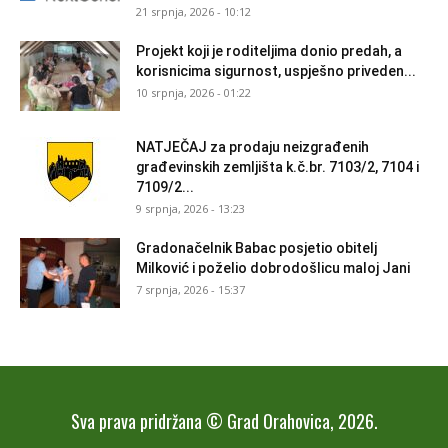
21 srpnja, 2026 - 10:12
Projekt koji je roditeljima donio predah, a
korisnicima sigurnost, uspješno priveden...
10 srpnja, 2026 - 01:22
NATJEČAJ za prodaju neizgrađenih
građevinskih zemljišta k.č.br. 7103/2, 7104 i
7109/2...
9 srpnja, 2026 - 13:23
Gradonačelnik Babac posjetio obitelj
Milković i poželio dobrodošlicu maloj Jani
7 srpnja, 2026 - 15:37
Sva prava pridržana © Grad Orahovica, 2026.