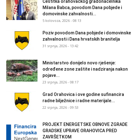
Čestitka orahovačkog gradonačelnika
Milana Babca, povodom Dana pobjede i
domovinske zahvalnosti...
5 kolovoza, 2026 - 08:13
Poziv povodom Dana pobjede i domovinske
zahvalnosti i Dana hrvatskih branitelja
31 srpnja, 2026 - 13:42
Ministarstvo donijelo novo rješenje:
određene zone zaštite i nadziranja nakon
pojave...
23 srpnja, 2026 - 08:17
Grad Orahovica i ove godine sufinancira
radne bilježnice i radne materijale...
22 srpnja, 2026 - 09:53
PROJEKT ENERGETSKE OBNOVE ZGRADE
GRADSKE UPRAVE ORAHOVICA PRED
ZAVRŠETKOM