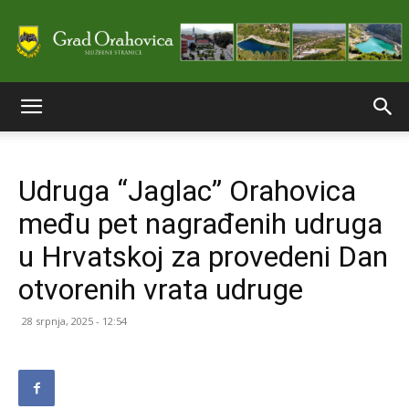
Službene
Udruga “Jaglac” Orahovica
stranice
među pet nagrađenih udruga
u Hrvatskoj za provedeni Dan
Grada
otvorenih vrata udruge
28 srpnja, 2025 - 12:54
Orahovice