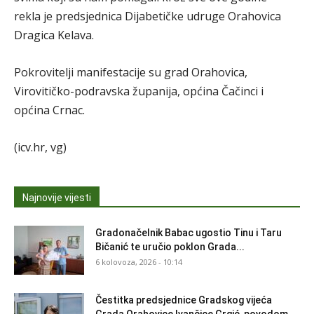
rekla je predsjednica Dijabetičke udruge Orahovica
Dragica Kelava.
Pokrovitelji manifestacije su grad Orahovica,
Virovitičko-podravska županija, općina Čačinci i
općina Crnac.
(icv.hr, vg)
Najnovije vijesti
Gradonačelnik Babac ugostio Tinu i Taru
Bičanić te uručio poklon Grada...
6 kolovoza, 2026 - 10:14
Čestitka predsjednice Gradskog vijeća