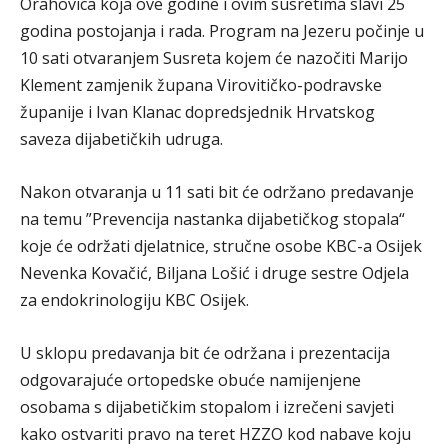
Orahovica koja ove godine i ovim susretima slavi 25
godina postojanja i rada. Program na Jezeru počinje u
10 sati otvaranjem Susreta kojem će nazočiti Marijo
Klement zamjenik župana Virovitičko-podravske
županije i Ivan Klanac dopredsjednik Hrvatskog
saveza dijabetičkih udruga.
Nakon otvaranja u 11 sati bit će održano predavanje
na temu ”Prevencija nastanka dijabetičkog stopala“
koje će održati djelatnice, stručne osobe KBC-a Osijek
Nevenka Kovačić, Biljana Lošić i druge sestre Odjela
za endokrinologiju KBC Osijek.
U sklopu predavanja bit će održana i prezentacija
odgovarajuće ortopedske obuće namijenjene
osobama s dijabetičkim stopalom i izrečeni savjeti
kako ostvariti pravo na teret HZZO kod nabave koju