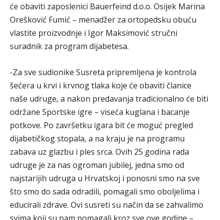
će obaviti zaposlenici Bauerfeind d.o.o. Osijek Marina
Orešković Fumić – menadžer za ortopedsku obuću
vlastite proizvodnje i Igor Maksimović stručni
suradnik za program dijabetesa.
-Za sve sudionike Susreta pripremljena je kontrola
šećera u krvi i krvnog tlaka koje će obaviti članice
naše udruge, a nakon predavanja tradicionalno će biti
održane Sportske igre – viseća kuglana i bacanje
potkove. Po završetku igara bit će moguć pregled
dijabetičkog stopala, a na kraju je na programu
zabava uz glazbu i ples srca. Ovih 25 godina rada
udruge je za nas ogroman jubilej, jedna smo od
najstarijih udruga u Hrvatskoj i ponosni smo na sve
što smo do sada odradili, pomagali smo oboljelima i
educirali zdrave. Ovi susreti su način da se zahvalimo
svima koji su nam pomagali kroz sve ove godine –