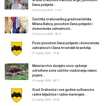
Grada Orahovice Ivančice Grgić, povodom
Dana pobjede...
5 kolovoza, 2026 - 11:57
Čestitka orahovačkog gradonačelnika
Milana Babca, povodom Dana pobjede i
domovinske zahvalnosti...
5 kolovoza, 2026 - 08:13
Poziv povodom Dana pobjede i domovinske
zahvalnosti i Dana hrvatskih branitelja
31 srpnja, 2026 - 13:42
Ministarstvo donijelo novo rješenje:
određene zone zaštite i nadziranja nakon
pojave...
23 srpnja, 2026 - 08:17
Grad Orahovica i ove godine sufinancira
radne bilježnice i radne materijale...
22 srpnja, 2026 - 09:53