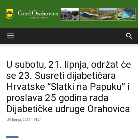
Službene
U subotu, 21. lipnja, održat će
stranice
se 23. Susreti dijabetičara
Hrvatske ”Slatki na Papuku” i
Grada
proslava 25 godina rada
Dijabetičke udruge Orahovica
Orahovice
20 lipnja, 2025 - 14:21