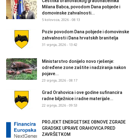
Čestitka orahovačkog gradonačelnika
Milana Babca, povodom Dana pobjede i
domovinske zahvalnosti...
5 kolovoza, 2026 - 08:13
Poziv povodom Dana pobjede i domovinske
zahvalnosti i Dana hrvatskih branitelja
31 srpnja, 2026 - 13:42
Ministarstvo donijelo novo rješenje:
određene zone zaštite i nadziranja nakon
pojave...
23 srpnja, 2026 - 08:17
Grad Orahovica i ove godine sufinancira
radne bilježnice i radne materijale...
22 srpnja, 2026 - 09:53
PROJEKT ENERGETSKE OBNOVE ZGRADE
GRADSKE UPRAVE ORAHOVICA PRED
ZAVRŠETKOM