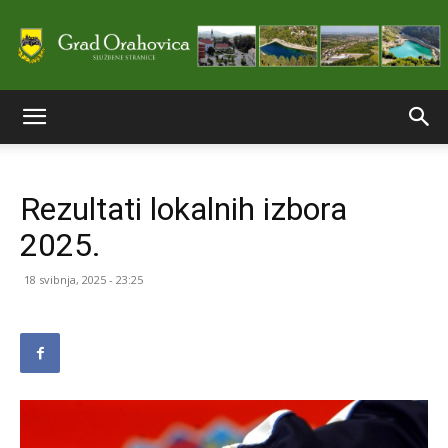
Službene
Rezultati lokalnih izbora
stranice
2025.
18 svibnja, 2025 - 23:25
Grada
Orahovice