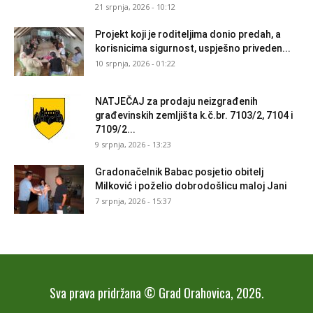
21 srpnja, 2026 - 10:12
Projekt koji je roditeljima donio predah, a
korisnicima sigurnost, uspješno priveden...
10 srpnja, 2026 - 01:22
NATJEČAJ za prodaju neizgrađenih
građevinskih zemljišta k.č.br. 7103/2, 7104 i
7109/2...
9 srpnja, 2026 - 13:23
Gradonačelnik Babac posjetio obitelj
Milković i poželio dobrodošlicu maloj Jani
7 srpnja, 2026 - 15:37
Sva prava pridržana © Grad Orahovica, 2026.