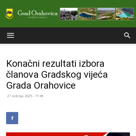
Službene
Konačni rezultati izbora
stranice
članova Gradskog vijeća
Grada Orahovice
Grada
21 svibnja, 2025 - 11:49
Orahovice