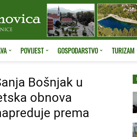
AVA
POVIJEST
GOSPODARSTVO
TURIZAM
Službene
Sanja Bošnjak u
getska obnova
stranice
napreduje prema