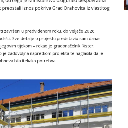
om, od čega je Ministarstvo osiguralo bespovratna
 preostali iznos pokriva Grad Orahovica iz vlastitog
iti završeni u predviđenom roku, do veljače 2026.
podršci. Sve detalje o projektu predstavio sam danas
o njegovim tijekom – rekao je gradonačelnik Rister.
ko je zadovoljna napretkom projekta te naglasila da je
obnova bila itekako potrebna.