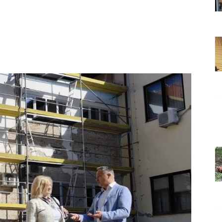
Grada
Orahovice