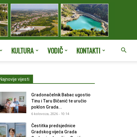
KULTURA
VODIČ
KONTAKTI
Najnovije vijesti
Gradonačelnik Babac ugostio
Tinu i Taru Bičanić te uručio
poklon Grada...
6 kolovoza, 2026 - 10:14
Čestitka predsjednice
Gradskog vijeća Grada