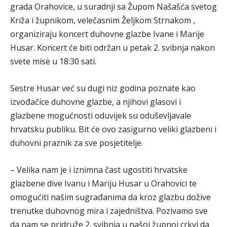
grada Orahovice, u suradnji sa Župom Našašća svetog
Križa i župnikom, velečasnim Željkom Strnakom ,
organiziraju koncert duhovne glazbe Ivane i Marije
Husar. Koncert će biti održan u petak 2. svibnja nakon
svete mise u 18:30 sati.
Sestre Husar već su dugi niz godina poznate kao
izvođačice duhovne glazbe, a njihovi glasovi i
glazbene mogućnosti oduvijek su oduševljavale
hrvatsku publiku. Bit će ovo zasigurno veliki glazbeni i
duhovni praznik za sve posjetitelje.
– Velika nam je i iznimna čast ugostiti hrvatske
glazbene dive Ivanu i Mariju Husar u Orahovici te
omogućiti našim sugrađanima da kroz glazbu dožive
trenutke duhovnog mira i zajedništva. Pozivamo sve
da nam se pridruže 2. svibnja u našoj župnoj crkvi da