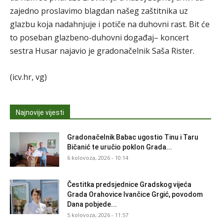
zajedno proslavimo blagdan našeg zaštitnika uz
glazbu koja nadahnjuje i potiče na duhovni rast. Bit će
to poseban glazbeno-duhovni događaj– koncert
sestra Husar najavio je gradonačelnik Saša Rister.
(icv.hr, vg)
Najnovije vijesti
Gradonačelnik Babac ugostio Tinu i Taru
Bičanić te uručio poklon Grada...
6 kolovoza, 2026 - 10:14
Čestitka predsjednice Gradskog vijeća
Grada Orahovice Ivančice Grgić, povodom
Dana pobjede...
5 kolovoza, 2026 - 11:57