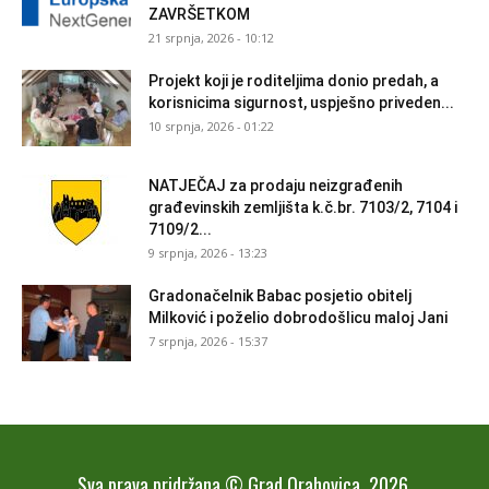
ZAVRŠETKOM
21 srpnja, 2026 - 10:12
Projekt koji je roditeljima donio predah, a
korisnicima sigurnost, uspješno priveden...
10 srpnja, 2026 - 01:22
NATJEČAJ za prodaju neizgrađenih
građevinskih zemljišta k.č.br. 7103/2, 7104 i
7109/2...
9 srpnja, 2026 - 13:23
Gradonačelnik Babac posjetio obitelj
Milković i poželio dobrodošlicu maloj Jani
7 srpnja, 2026 - 15:37
Sva prava pridržana © Grad Orahovica, 2026.