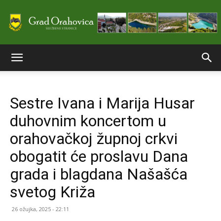
Službene
Sestre Ivana i Marija Husar
stranice
duhovnim koncertom u
orahovačkoj župnoj crkvi
Grada
obogatit će proslavu Dana
grada i blagdana Našašća
svetog Križa
Orahovice
26 ožujka, 2025 - 22:11