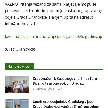
VAŽNO: Pitanja vezano za same Natječaje mogu se
postaviti elektroničkim putem Jedinstvenog upravnog
odjela Grada Orahovice, slanjem upita na adresu:
info@orahovica.hr
Javni natječaj za financiranje udruga u 2025. godini.zip
(Grad Orahovica)
Najnovije vijesti
Gradonačelnik Babac ugostio Tinu i Taru
Bičanić te uručio poklon Grada...
6 kolovoza, 2026 - 10:14
Čestitka predsjednice Gradskog vijeća
Grada Orahovice Ivančice Grgić, povodom