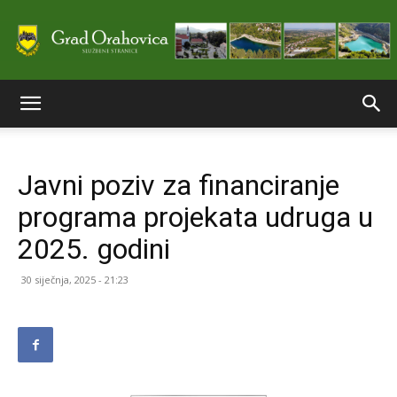
Službene
Javni poziv za financiranje
stranice
programa projekata udruga u
2025. godini
Grada
30 siječnja, 2025 - 21:23
Orahovice