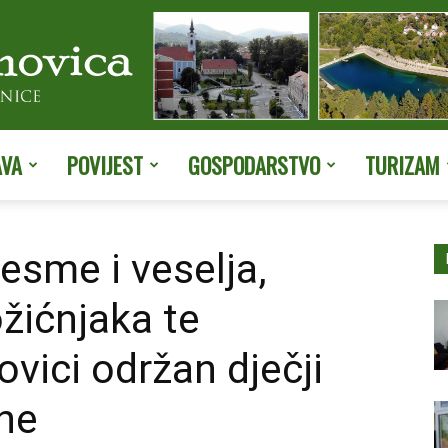
AVA
POVIJEST
GOSPODARSTVO
TURIZAM
Službene
esme i veselja,
žićnjaka te
stranice
vici održan dječji
ne