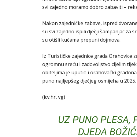
svi zajedno moramo dobro zabaviti – rekao
Nakon zajedničke zabave, ispred dvorane
su svi zajedno ispili dječji šampanjac za sr
su otišli kućama prepuni dojmova.
Iz Turističke zajednice grada Orahovice zah
ogromnu sreću i zadovoljstvo cijelim tije
obiteljima je uputio i orahovački gradonač
puno najljepšeg dječjeg osmijeha u 2025. 
(icv.hr, vg)
UZ PUNO PLESA, 
DJEDA BOŽIĆ