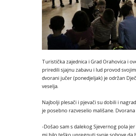
Turistička zajednica i Grad Orahovica i 
priredili sjajnu zabavu i lud provod svo
dvorani jučer (ponedjeljak) je održan Dje
veselja.
Najbolji plesači i pjevači su dobili i nagr
je posebno razveselio mališane. Dvorana je
-Došao sam s dalekog Sjevernog pola jer 
mi bilo teško upregnuti svoje sobove da 