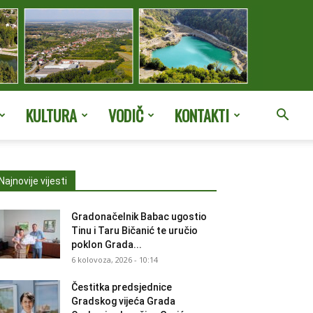
KULTURA
VODIČ
KONTAKTI
Najnovije vijesti
Gradonačelnik Babac ugostio
Tinu i Taru Bičanić te uručio
poklon Grada...
6 kolovoza, 2026 - 10:14
Čestitka predsjednice
Gradskog vijeća Grada