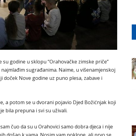
ove su godine u sklopu “Orahovačke zimske priče”
jim najmlađim sugrađanima. Naime, u višenamjenskoj
čji doček Nove godine uz puno plesa, zabave i
ade, a potom se u dvorani pojavio Djed Božićnjak koji
 bila prepuna i svi su uživali.
sam čuo da su u Orahovici samo dobra djeca i nije
bih došao k vama. Nosim vam poklone, ali prvo se