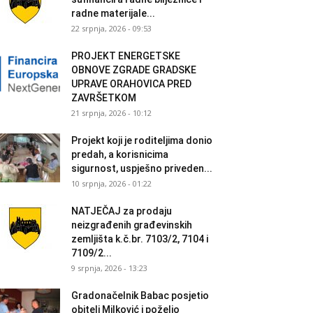
radne materijale...
22 srpnja, 2026 - 09:53
PROJEKT ENERGETSKE
OBNOVE ZGRADE GRADSKE
UPRAVE ORAHOVICA PRED
ZAVRŠETKOM
21 srpnja, 2026 - 10:12
Projekt koji je roditeljima donio
predah, a korisnicima
sigurnost, uspješno priveden...
10 srpnja, 2026 - 01:22
NATJEČAJ za prodaju
neizgrađenih građevinskih
zemljišta k.č.br. 7103/2, 7104 i
7109/2...
9 srpnja, 2026 - 13:23
Gradonačelnik Babac posjetio
obitelj Milković i poželio