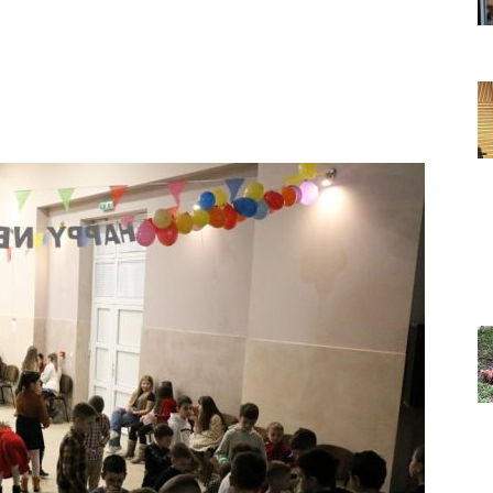
Grada
Orahovice