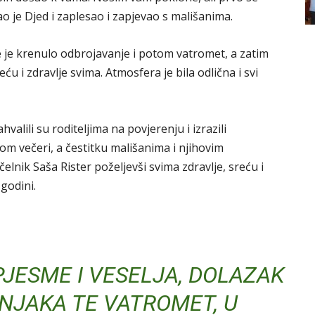
 je Djed i zaplesao i zapjevao s mališanima.
 je krenulo odbrojavanje i potom vatromet, a zatim
eću i zdravlje svima. Atmosfera je bila odlična i svi
valili su roditeljima na povjerenju i izrazili
kom večeri, a čestitku mališanima i njihovim
elnik Saša Rister poželjevši svima zdravlje, sreću i
godini.
PJESME I VESELJA, DOLAZAK
NJAKA TE VATROMET, U