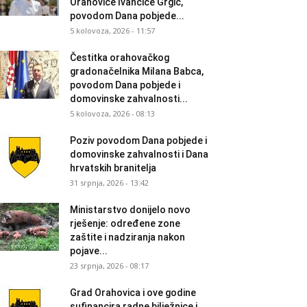
Orahovice Ivančice Grgić,
povodom Dana pobjede...
5 kolovoza, 2026 - 11:57
Čestitka orahovačkog
gradonačelnika Milana Babca,
povodom Dana pobjede i
domovinske zahvalnosti...
5 kolovoza, 2026 - 08:13
Poziv povodom Dana pobjede i
domovinske zahvalnosti i Dana
hrvatskih branitelja
31 srpnja, 2026 - 13:42
Ministarstvo donijelo novo
rješenje: određene zone
zaštite i nadziranja nakon
pojave...
23 srpnja, 2026 - 08:17
Grad Orahovica i ove godine
sufinancira radne bilježnice i