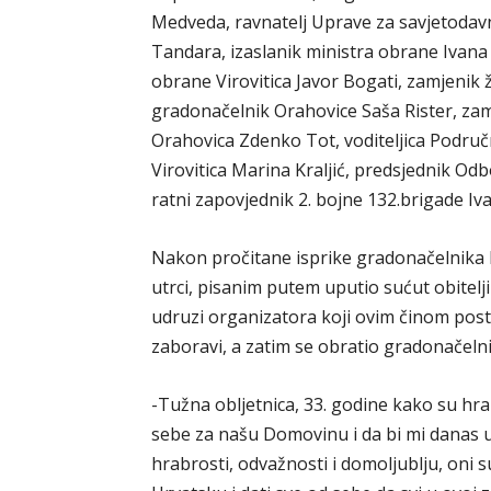
Medveda, ravnatelj Uprave za savjetodav
Tandara, izaslanik ministra obrane Ivana
obrane Virovitica Javor Bogati, zamjenik
gradonačelnik Orahovice Saša Rister, zam
Orahovica Zdenko Tot, voditeljica Područ
Virovitica Marina Kraljić, predsjednik Od
ratni zapovjednik 2. bojne 132.brigade Iv
Nakon pročitane isprike gradonačelnika 
utrci, pisanim putem uputio sućut obitelj
udruzi organizatora koji ovim činom post
zaboravi, a zatim se obratio gradonačelni
-Tužna obljetnica, 33. godine kako su hrab
sebe za našu Domovinu i da bi mi danas u 
hrabrosti, odvažnosti i domoljublju, oni 