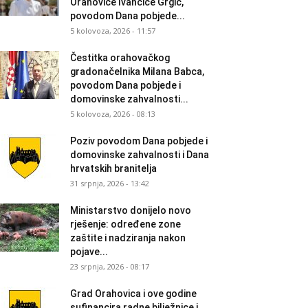
Orahovice Ivančice Grgić,
povodom Dana pobjede...
5 kolovoza, 2026 - 11:57
Čestitka orahovačkog
gradonačelnika Milana Babca,
povodom Dana pobjede i
domovinske zahvalnosti...
5 kolovoza, 2026 - 08:13
Poziv povodom Dana pobjede i
domovinske zahvalnosti i Dana
hrvatskih branitelja
31 srpnja, 2026 - 13:42
Ministarstvo donijelo novo
rješenje: određene zone
zaštite i nadziranja nakon
pojave...
23 srpnja, 2026 - 08:17
Grad Orahovica i ove godine
sufinancira radne bilježnice i