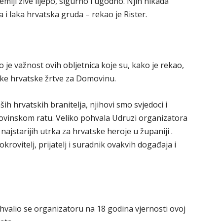
emlji žive lijepo, sigurno i ugodno. Njih nikada
a i laka hrvatska gruda – rekao je Rister.
je važnost ovih obljetnica koje su, kako je rekao,
vake hrvatske žrtve za Domovinu.
h hrvatskih branitelja, njihovi smo svjedoci i
movinskom ratu. Veliko pohvala Udruzi organizatora
najstarijih utrka za hrvatske heroje u županiji .
rovitelj, prijatelj i suradnik ovakvih događaja i
hvalio se organizatoru na 18 godina vjernosti ovoj