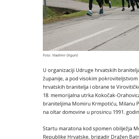
Foto: Vladimir Grgurić
U organizaciji Udruge hrvatskih branitelj
županije, a pod visokim pokroviteljstvom
hrvatskih branitelja i obrane te Viroviti
18. memorijalna utrka Kokočak-Orahovica
braniteljima Momiru Krmpotiću, Milanu Puh
na oltar domovine u prosincu 1991. godin
Startu maratona kod spomen obilježja Mom
Republike Hrvatske, brigadir Dražen Batr