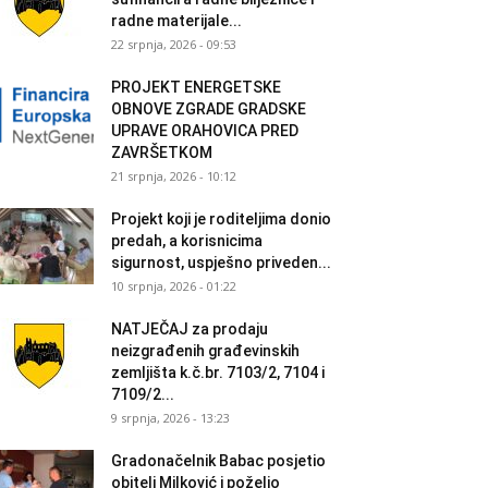
radne materijale...
22 srpnja, 2026 - 09:53
PROJEKT ENERGETSKE
OBNOVE ZGRADE GRADSKE
UPRAVE ORAHOVICA PRED
ZAVRŠETKOM
21 srpnja, 2026 - 10:12
Projekt koji je roditeljima donio
predah, a korisnicima
sigurnost, uspješno priveden...
10 srpnja, 2026 - 01:22
NATJEČAJ za prodaju
neizgrađenih građevinskih
zemljišta k.č.br. 7103/2, 7104 i
7109/2...
9 srpnja, 2026 - 13:23
Gradonačelnik Babac posjetio
obitelj Milković i poželio