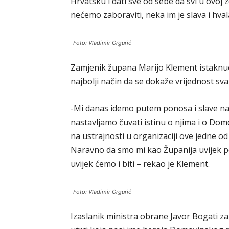
Hrvatsku i dati sve od sebe da svi u ovoj z
nećemo zaboraviti, neka im je slava i hval
Foto: Vladimir Grgurić
Zamjenik župana Marijo Klement istaknuo 
najbolji način da se dokaže vrijednost s
-Mi danas idemo putem ponosa i slave naši
nastavljamo čuvati istinu o njima i o Do
na ustrajnosti u organizaciji ove jedne od 
Naravno da smo mi kao Županija uvijek pok
uvijek ćemo i biti – rekao je Klement.
Foto: Vladimir Grgurić
Izaslanik ministra obrane Javor Bogati za