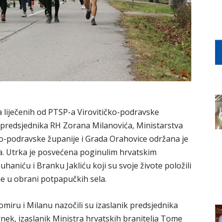
a liječenih od PTSP-a Virovitičko-podravske
 predsjednika RH Zorana Milanovića, Ministarstva
čko-podravske županije i Grada Orahovice održana je
. Utrka je posvećena poginulim hrvatskim
aniću i Branku Jakliću koji su svoje živote položili
e u obrani potpapučkih sela.
iru i Milanu nazočili su izaslanik predsjednika
nek, izaslanik Ministra hrvatskih branitelja Tome