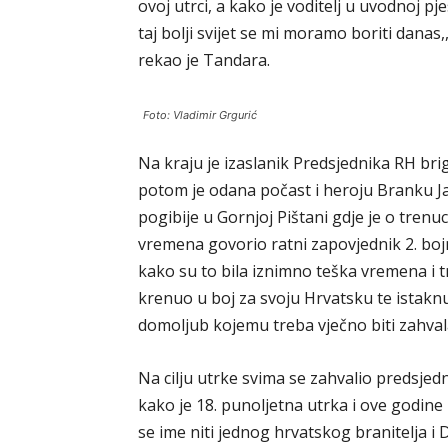
ovoj utrci, a kako je voditelj u uvodnoj pje
taj bolji svijet se mi moramo boriti danas,
rekao je Tandara.
Foto: Vladimir Grgurić
Na kraju je izaslanik Predsjednika RH bri
potom je odana počast i heroju Branku J
pogibije u Gornjoj Pištani gdje je o tren
vremena govorio ratni zapovjednik 2. boj
kako su to bila iznimno teška vremena i t
krenuo u boj za svoju Hrvatsku te istakn
domoljub kojemu treba vječno biti zahval
Na cilju utrke svima se zahvalio predsje
kako je 18. punoljetna utrka i ove godine
se ime niti jednog hrvatskog branitelja i