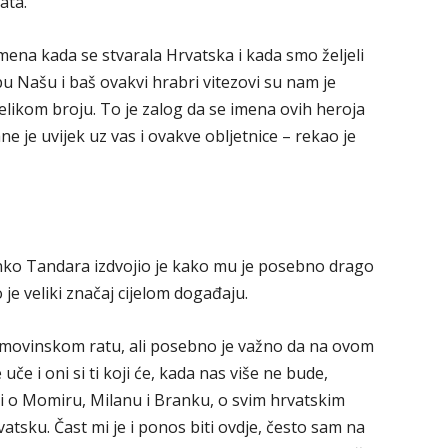
ata.
emena kada se stvarala Hrvatska i kada smo željeli
pu Našu i baš ovakvi hrabri vitezovi su nam je
velikom broju. To je zalog da se imena ovih heroja
e je uvijek uz vas i ovakve obljetnice – rekao je
Dinko Tandara izdvojio je kako mu je posebno drago
 je veliki značaj cijelom događaju.
omovinskom ratu, ali posebno je važno da na ovom
uče i oni si ti koji će, kada nas više ne bude,
ati o Momiru, Milanu i Branku, o svim hrvatskim
rvatsku. Čast mi je i ponos biti ovdje, često sam na