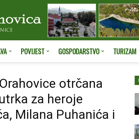
AVA
POVIJEST
GOSPODARSTVO
TURIZAM
Službene
Orahovice otrčana
utrka za heroje
stranice
a, Milana Puhanića i