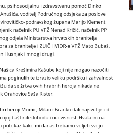
nu, psihosocijalnu i zdravstvenu pomoć Dinko
 Anušića, voditelj Područnog odsjeka za poslove
 žvirovitičko-podravskog župana Marijo Klement,
jenik načelnik PU VPŽ Nenad Križić, načelnik PP
nog odjela Ministarstva hrvatskih branitelja
bora za branitelje i ZUiČ HVIDR-e VPŽ Mato Bubaš,
an Husnjak i mnogi drugi.
Našica Krešimira Kašube koji nije mogao nazočiti
ima poginulih te izrazio veliku podršku i zahvalnost
ižu da se žrtva ovih hrabrih heroja nikada ne
k Orahovice Saša Rister.
ri heroji Momir, Milan i Branko dali najsvetije od
njoj baštinili slobodu i neovisnost. Hvala im na
su putokaz kako mi danas trebamo voljeti svoju