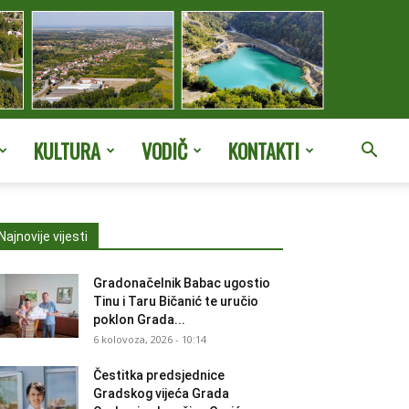
KULTURA
VODIČ
KONTAKTI
Najnovije vijesti
Gradonačelnik Babac ugostio
Tinu i Taru Bičanić te uručio
poklon Grada...
6 kolovoza, 2026 - 10:14
Čestitka predsjednice
Gradskog vijeća Grada