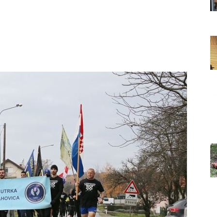
Grada
Orahovice