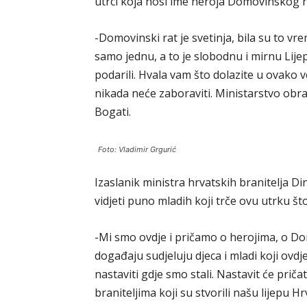
utrci koja nosi ime heroja Domovinskog r
-Domovinski rat je svetinja, bila su to vr
samo jednu, a to je slobodnu i mirnu Lije
podarili. Hvala vam što dolazite u ovako 
nikada neće zaboraviti. Ministarstvo obran
Bogati.
Foto: Vladimir Grgurić
Izaslanik ministra hrvatskih branitelja 
vidjeti puno mladih koji trče ovu utrku što
-Mi smo ovdje i pričamo o herojima, o D
događaju sudjeluju djeca i mladi koji ovdje 
nastaviti gdje smo stali. Nastavit će prič
braniteljima koji su stvorili našu lijepu H