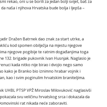
smi rekao, oni u se borili za jedan bolji svijet, baš za
, da naša i njihova Hrvatska bude bolja i ljepša –
gadir Dražen Batrnek dao znak za start utrke, a
akliću kod spomen obilježja na mjestu njegove
ucima njegove pogibije te ratnim događanjima toga
ne 132. brigade pukovnik Ivan Husnjak. Naglasio je
renuci kada nitko nije birao i dvojio nego samo
uo kako je Branko bio iznimno hrabar vojnik i
an, kao i svim poginulim hrvatskim braniteljima.
dnik UHBL PTSP VPŽ Miroslav Milovuković naglasivši
 pokazala svu veličinu hrvatskog srca i dokazala da
 Domovinski rat nikada neće zaboraviti.