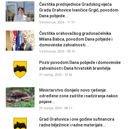
Čestitka predsjednice Gradskog vijeća
Grada Orahovice Ivančice Grgić, povodom
Dana pobjede...
5 kolovoza, 2026 - 11:57
Čestitka orahovačkog gradonačelnika
Milana Babca, povodom Dana pobjede i
domovinske zahvalnosti...
5 kolovoza, 2026 - 08:13
Poziv povodom Dana pobjede i domovinske
zahvalnosti i Dana hrvatskih branitelja
31 srpnja, 2026 - 13:42
Ministarstvo donijelo novo rješenje:
određene zone zaštite i nadziranja nakon
pojave...
23 srpnja, 2026 - 08:17
Grad Orahovica i ove godine sufinancira
radne bilježnice i radne materijale...