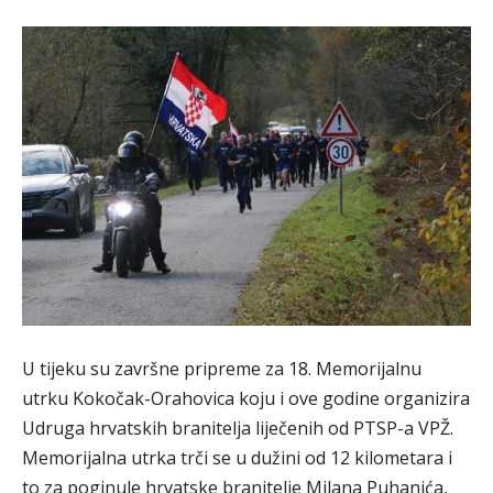
U tijeku su završne pripreme za 18. Memorijalnu
utrku Kokočak-Orahovica koju i ove godine organizira
Udruga hrvatskih branitelja liječenih od PTSP-a VPŽ.
Memorijalna utrka trči se u dužini od 12 kilometara i
to za poginule hrvatske branitelje Milana Puhanića,