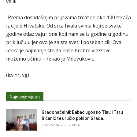
velik.
-Prema dosadašnjim prijavama trčat će oko 100 trkača
iz cijele Hrvatske. Od srca hvala svima koji se svake
godine odazivaju i one koji nam se iz godine u godinu
priključuju jer ovo je zaista sveti i poseban cilj. Ova
utrka je najmanje što za naše hrabre vitezove
možemo učiniti – rekao je Milovuković.
(icv.hr, vg)
Najnovije vijesti
Gradonačelnik Babac ugostio Tinu i Taru
Bičanić te uručio poklon Grada...
6 kolovoza, 2026 - 10:14