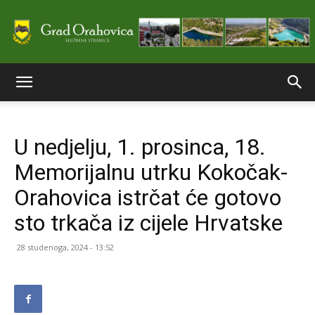
Službene
U nedjelju, 1. prosinca, 18.
stranice
Memorijalnu utrku Kokočak-
Orahovica istrčat će gotovo
Grada
sto trkača iz cijele Hrvatske
28 studenoga, 2024 - 13:52
Orahovice