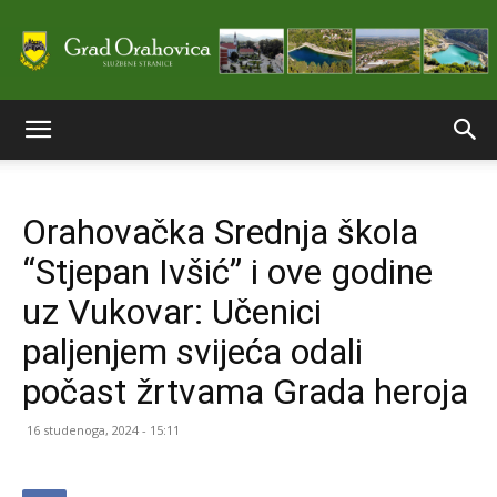
Službene
Orahovačka Srednja škola
stranice
“Stjepan Ivšić” i ove godine
uz Vukovar: Učenici
Grada
paljenjem svijeća odali
počast žrtvama Grada heroja
Orahovice
16 studenoga, 2024 - 15:11