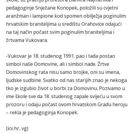
pedagoginje Snježane Konopek, položili su cvjetni
aranžman i lampione kod spomen obilježja poginulim
hrvatskim braniteljima u središtu Orahovice odajući
na taj način počast svim poginulim braniteljima i
žrtvama Vukovara.
-Vukovar je 18. studenog 1991. pao i tada postao
simbol naše Domovine, ali i simbol nade. Žrtve
Domovinskog rata nisu samo brojke, oni su imena,
ljudske sudbine. Svatko od nas starijih znao je nekoga
tko je izgubio život u borbi za Domovinu. Pozivamo u
ime škole sve da 18. studenog zapale svijeću u svom
prozoru i odaju počast ovom hrvatskom Gradu heroju
– rekla je pedagoginja Konopek.
(icv.hr, vg)