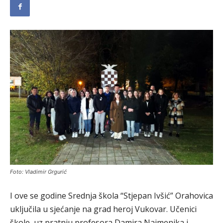
Foto: Vladimir Grgurić
I ove se godine Srednja škola “Stjepan Ivšić” Orahovica
uključila u sjećanje na grad heroj Vukovar. Učenici
škole, uz pratnju profesora Damira Najmenika i