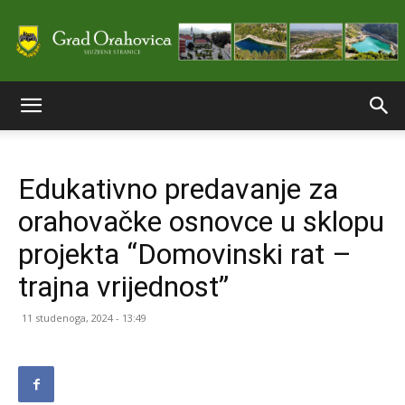
Službene
Edukativno predavanje za
stranice
orahovačke osnovce u sklopu
projekta “Domovinski rat –
Grada
trajna vrijednost”
11 studenoga, 2024 - 13:49
Orahovice