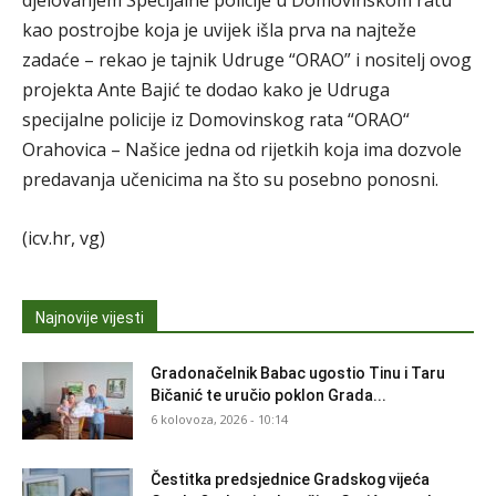
djelovanjem Specijalne policije u Domovinskom ratu
kao postrojbe koja je uvijek išla prva na najteže
zadaće – rekao je tajnik Udruge “ORAO” i nositelj ovog
projekta Ante Bajić te dodao kako je Udruga
specijalne policije iz Domovinskog rata “ORAO“
Orahovica – Našice jedna od rijetkih koja ima dozvole
predavanja učenicima na što su posebno ponosni.
(icv.hr, vg)
Najnovije vijesti
Gradonačelnik Babac ugostio Tinu i Taru
Bičanić te uručio poklon Grada...
6 kolovoza, 2026 - 10:14
Čestitka predsjednice Gradskog vijeća