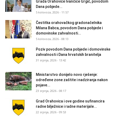
Grada Orahovice Ivančice Grgić, povodom
Dana pobjede...
5 kolovoza, 2026 - 11:57
Čestitka orahovačkog gradonačelnika
Milana Babca, povodom Dana pobjede i
domovinske zahvalnosti...
5 kolovoza, 2026 - 08:13
Poziv povodom Dana pobjede i domovinske
zahvalnosti i Dana hrvatskih branitelja
31 srpnja, 2026 - 13:42
Ministarstvo donijelo novo rješenje:
određene zone zaštite i nadziranja nakon
pojave...
23 srpnja, 2026 - 08:17
Grad Orahovica i ove godine sufinancira
radne bilježnice i radne materijale...
22 srpnja, 2026 - 09:53