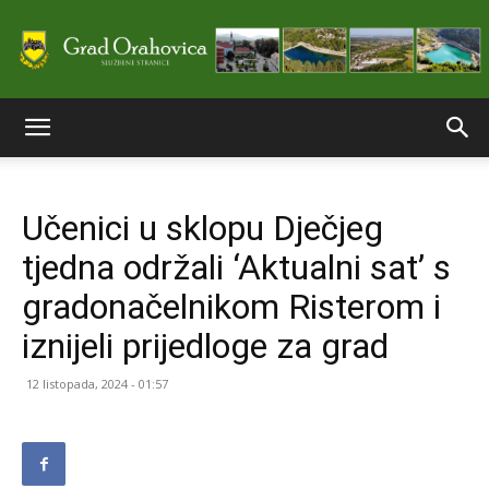
Službene
Učenici u sklopu Dječjeg
stranice
tjedna održali ‘Aktualni sat’ s
gradonačelnikom Risterom i
Grada
iznijeli prijedloge za grad
12 listopada, 2024 - 01:57
Orahovice