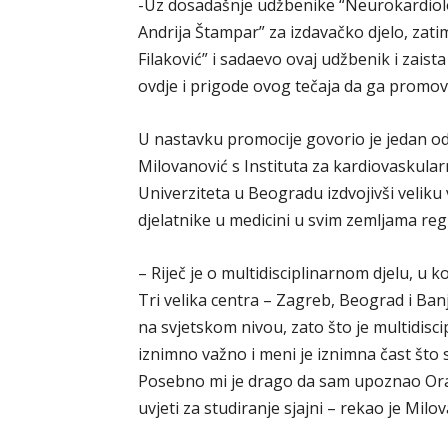
-Uz dosadašnje udžbenike “Neurokardiolo
Andrija Štampar” za izdavačko djelo, zati
Filaković” i sadaevo ovaj udžbenik i zais
ovdje i prigode ovog tečaja da ga promovi
U nastavku promocije govorio je jedan od 
Milovanović s Instituta za kardiovaskular
Univerziteta u Beogradu izdvojivši veliku
djelatnike u medicini u svim zemljama regi
– Riječ je o multidisciplinarnom djelu, u koj
Tri velika centra – Zagreb, Beograd i Banj
na svjetskom nivou, zato što je multidisci
iznimno važno i meni je iznimna čast što 
Posebno mi je drago da sam upoznao Oraho
uvjeti za studiranje sjajni – rekao je Milo