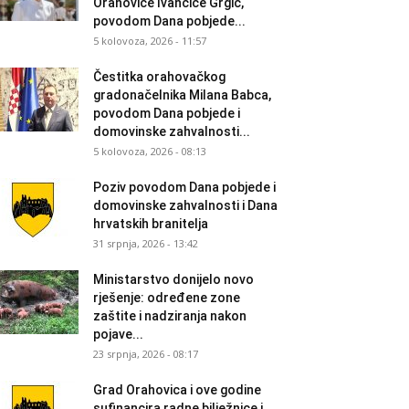
Orahovice Ivančice Grgić,
povodom Dana pobjede...
5 kolovoza, 2026 - 11:57
Čestitka orahovačkog
gradonačelnika Milana Babca,
povodom Dana pobjede i
domovinske zahvalnosti...
5 kolovoza, 2026 - 08:13
Poziv povodom Dana pobjede i
domovinske zahvalnosti i Dana
hrvatskih branitelja
31 srpnja, 2026 - 13:42
Ministarstvo donijelo novo
rješenje: određene zone
zaštite i nadziranja nakon
pojave...
23 srpnja, 2026 - 08:17
Grad Orahovica i ove godine
sufinancira radne bilježnice i