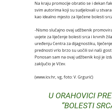
Na kraju promocije obratio se i dekan faku
svim autorima koji su sudjelovali u stva
kao idealno mjesto za liječene bolesti srca 
-Nismo slučajno ovaj udžbenik promoviral
uvjete za liječenje bolesti srca i krvnih ži
uređenju Centra za dijagnostiku, liječenje 
prednosti vrlo brzo su uočili svi naši gost
Ponosan sam na ovaj udžbenik koji je izda
zaključio je Včev.
(www.icv.hr, vg, foto: V. Grgurić)
U ORAHOVICI PR
“BOLESTI SRCA