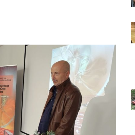
Grada
Orahovice