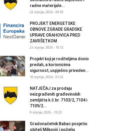
radne materijale...
22 srpnja, 2026 - 09:53
PROJEKT ENERGETSKE
OBNOVE ZGRADE GRADSKE
UPRAVE ORAHOVICA PRED
ZAVRŠETKOM
21 srpnja, 2026 - 10:12
Projekt koji je roditeljima donio
predah, a korisnicima
sigurnost, uspješno priveden...
10 srpnja, 2026 - 01:22
NATJEČAJ za prodaju
neizgrađenih građevinskih
zemljišta k.č.br. 7103/2, 7104 i
7109/2...
9 srpnja, 2026 - 13:23
Gradonačelnik Babac posjetio
obitelj Milković i poželio