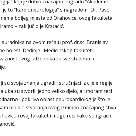
gija” koji je dobio značajnu nagradu “Akademik
m je tu “Kardioneurologija” s nagradom “Dr. Pavo
ta nema boljeg mjesta od Orahovice, ovog fakulteta
ramo – zaključio je Krstačić.
suradnika na ovom tečaju prof. dr.sc. Branislav
ne bolesti Dedinje i Medicinskog fakultet
 važnost ovog udžbenika za sve studente i
je.
i su svoja znanja ugradili stručnjaci iz cijele regije.
aluka su stvorili jedno veliko djelo, ali moram reći
plinarno i pokriva oblast neurokardiologije što je
sam bio dio stvaranja ovog iznimno značajnog štiva.
vicu i ovaj fakultet i mogu reći kako su i grad i
vanović.