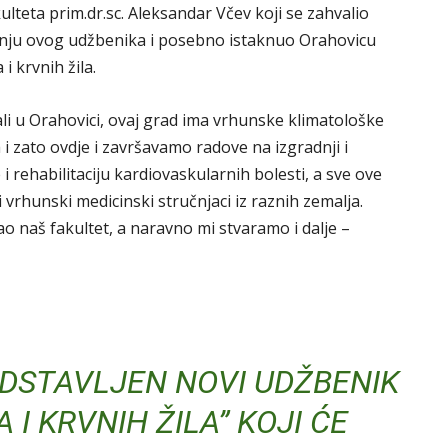
lteta prim.dr.sc. Aleksandar Včev koji se zahvalio
ranju ovog udžbenika i posebno istaknuo Orahovicu
i krvnih žila.
i u Orahovici, ovaj grad ima vrhunske klimatološke
la i zato ovdje i završavamo radove na izgradnji i
i rehabilitaciju kardiovaskularnih bolesti, a sve ove
i vrhunski medicinski stručnjaci iz raznih zemalja.
o naš fakultet, a naravno mi stvaramo i dalje –
EDSTAVLJEN NOVI UDŽBENIK
 I KRVNIH ŽILA” KOJI ĆE