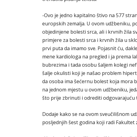
-Ovo je jedno kapitalno štivo na 577 stra
europskih zemalja. U ovom udžbeniku, po
objedinjene bolesti srca, ali i krvnih žila
primjere za bolesti srca i krvnih žila u s
prvi puta da imamo sve. Pojasnit ću, dakle
mene kardiologa na pregled i ja prema l
bubrezima i tada osobu šaljem kolegi ne
šalje okulisti koji je našao problem hiper
da osoba ima šećernu bolest koja mora bi
na jednom mjestu u ovom udžbeniku, jedan
što prije zbrinuti i odrediti odgovarajuću 
Dodaje kako se na ovom sveučilišnom udžbe
posljednjih šest godina koji radi Fakultet