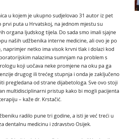
nica u kojem je ukupno sudjelovao 31 autor iz pet
 prvi puta u Hrvatskoj, na jednom mjestu su
 svih organa ljudskog tijela. Do sada smo imali sjajne
klopu naših udžbenika interne medicine, ali ovo je po
, naprimjer netko ima visok krvni tlak i dolazi kod
aboratorijskim nalazima sumnjam na problem s
frologu koji uočava neke promjene na oku pa ga
tenzije drugog ili trećeg stupnja i onda je zaključeno
ti pregledana od strane dijabetologa. Sve ovo stoji
 multidisciplinarni pristup kako bi mogli pacijenta
terapiju – kaže dr. Krstačić.
niku radilo pune tri godine, a isti je već treći u
 za dentalnu medicinu i zdravstvo Osijek.