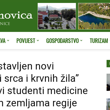
AVA
POVIJEST
GOSPODARSTVO
TURIZAM
Službene
stavljen novi
srca i krvnih žila”
stranice
svi studenti medicine
im zemljama regije