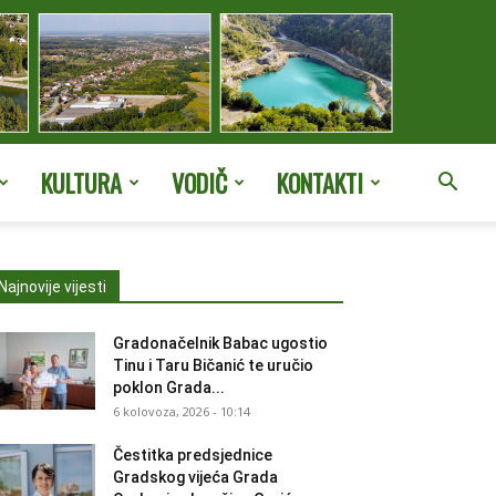
KULTURA
VODIČ
KONTAKTI
Najnovije vijesti
Gradonačelnik Babac ugostio
Tinu i Taru Bičanić te uručio
poklon Grada...
6 kolovoza, 2026 - 10:14
Čestitka predsjednice
Gradskog vijeća Grada