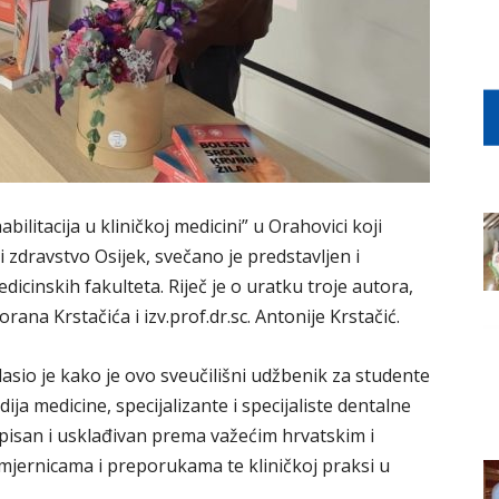
ilitacija u kliničkoj medicini” u Orahovici koji
 zdravstvo Osijek, svečano je predstavljen i
cinskih fakulteta. Riječ je o uratku troje autora,
rana Krstačića i izv.prof.dr.sc. Antonije Krstačić.
lasio je kako je ovo sveučilišni udžbenik za studente
dija medicine, specijalizante i specijaliste dentalne
, pisan i usklađivan prema važećim hrvatskim i
jernicama i preporukama te kliničkoj praksi u