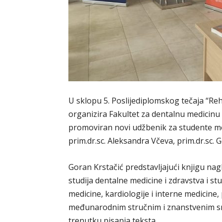
U sklopu 5. Poslijediplomskog tečaja “Rehab
organizira Fakultet za dentalnu medicinu i
promoviran novi udžbenik za studente medi
prim.dr.sc. Aleksandra Včeva, prim.dr.sc. Go
Goran Krstačić predstavljajući knjigu nag
studija dentalne medicine i zdravstva i stu
medicine, kardiologije i interne medicine
međunarodnim stručnim i znanstvenim sm
trenutku pisanja teksta.